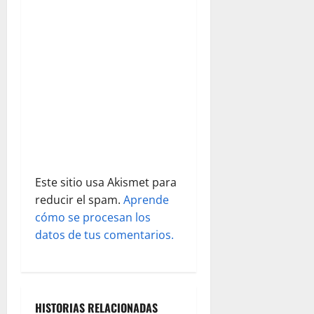
e
e
n
t
r
a
Este sitio usa Akismet para
d
reducir el spam.
Aprende
cómo se procesan los
a
datos de tus comentarios.
s
HISTORIAS RELACIONADAS