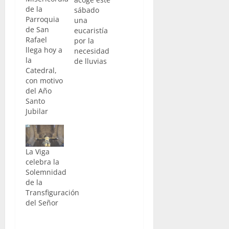
de la
sábado
Parroquia
una
de San
eucaristía
Rafael
por la
llega hoy a
necesidad
la
de lluvias
Catedral,
con motivo
del Año
Santo
Jubilar
La Viga
celebra la
Solemnidad
de la
Transfiguración
del Señor