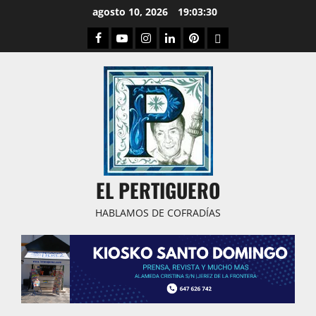
Saltar
agosto 10, 2026
19:03:31
al
Facebook
Youtube
Instagram
Linked
Pinterest
Dribbble
contenido
IN
EL PERTIGUERO
HABLAMOS DE COFRADÍAS