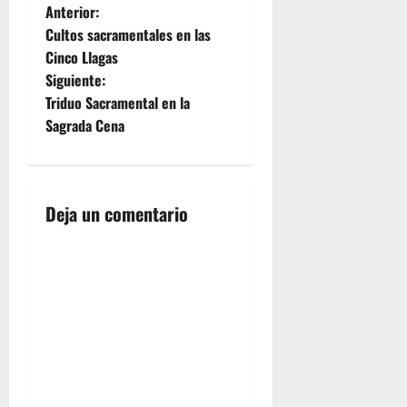
N
Anterior:
Cultos sacramentales en las
a
Cinco Llagas
Siguiente:
v
Triduo Sacramental en la
e
Sagrada Cena
g
a
Deja un comentario
c
i
ó
n
d