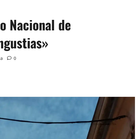
o Nacional de
ngustias»
ra
0