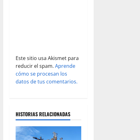
e
n
t
r
a
Este sitio usa Akismet para
reducir el spam.
Aprende
d
cómo se procesan los
datos de tus comentarios.
a
s
HISTORIAS RELACIONADAS