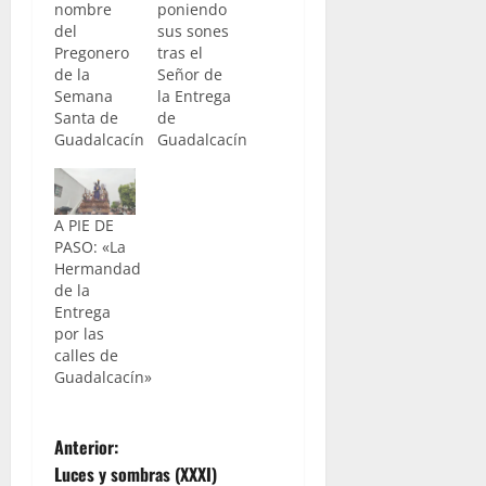
nombre
poniendo
del
sus sones
Pregonero
tras el
de la
Señor de
Semana
la Entrega
Santa de
de
Guadalcacín
Guadalcacín
A PIE DE
PASO: «La
Hermandad
de la
Entrega
por las
calles de
Guadalcacín»
N
Anterior:
Luces y sombras (XXXI)