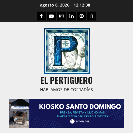
Saltar
agosto 8, 2026
12:12:39
al
Facebook
Youtube
Instagram
Linked
Pinterest
Dribbble
contenido
IN
EL PERTIGUERO
HABLAMOS DE COFRADÍAS