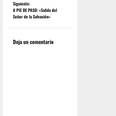
a
Siguiente:
A PIE DE PASO: «Salida del
v
Señor de la Salvación»
e
g
Deja un comentario
a
c
i
ó
n
d
e