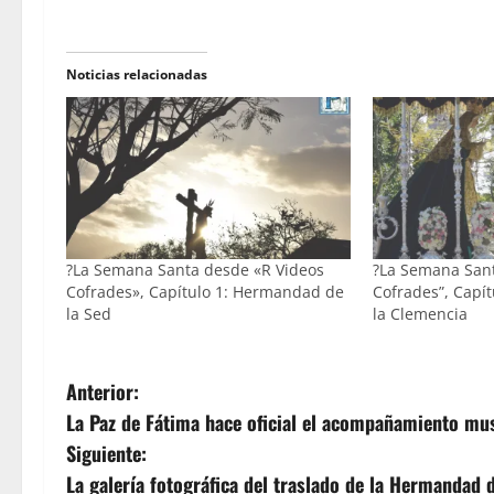
Noticias relacionadas
?La Semana Santa desde «R Videos
?La Semana Sant
Cofrades», Capítulo 1: Hermandad de
Cofrades”, Capí
la Sed
la Clemencia
N
Anterior:
La Paz de Fátima hace oficial el acompañamiento mus
a
Siguiente:
v
La galería fotográfica del traslado de la Hermandad