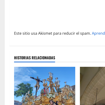
n
t
r
a
Este sitio usa Akismet para reducir el spam.
Aprend
d
a
HISTORIAS RELACIONADAS
s