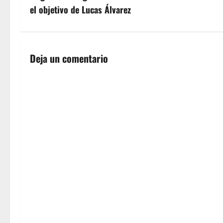
el objetivo de Lucas Álvarez
e
g
a
Deja un comentario
c
i
ó
n
d
e
e