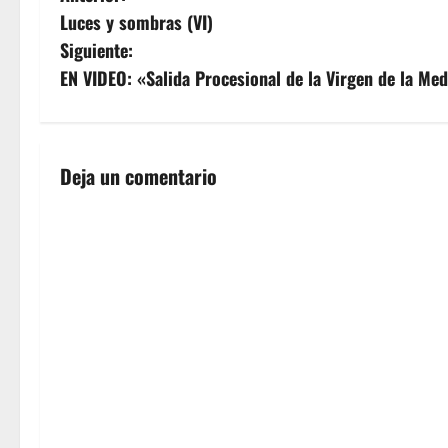
Luces y sombras (VI)
a
Siguiente:
v
EN VIDEO: «Salida Procesional de la Virgen de la Me
e
g
Deja un comentario
a
c
i
ó
n
d