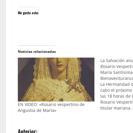
Me gusta esto:
Noticias relacionadas
La Salvación anu
Rosario Vesperti
María Santísima
Bienaventuranz
La Hermandad de
cabo el próximo
las 18 horas de l
Rosario Vespert
EN VIDEO: «Rosario vespertino de
titular mariana,
Angustia de María»
de las Bienavent
gubiara el imag
Alejandro Oliver
N
Anterior:
las calles…