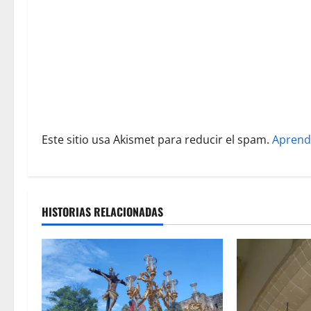
e
e
n
t
r
Este sitio usa Akismet para reducir el spam.
Aprend
a
d
a
HISTORIAS RELACIONADAS
s