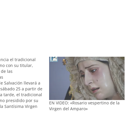
ncia el tradicional
no con su titular,
 de las
as
 Salvación llevará a
 sábado 25 a partir de
a tarde, el tradicional
ino presidido por su
EN VIDEO: «Rosario vespertino de la
 la Santísima Virgen
Virgen del Amparo»
uranzas. La talla que
inero jerezano Manuel
as de Perea, recorrerá