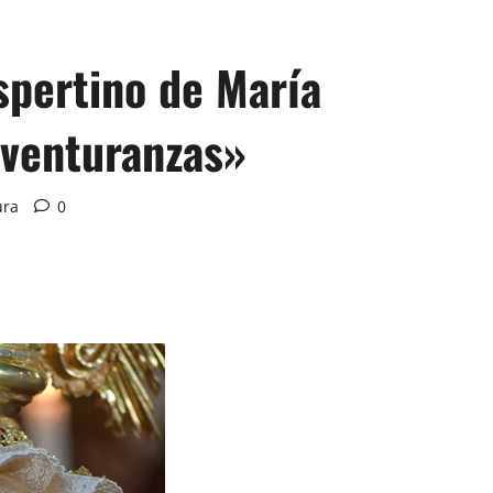
spertino de María
aventuranzas»
ura
0