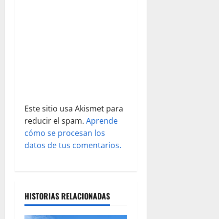
n
t
r
a
d
Este sitio usa Akismet para
a
reducir el spam.
Aprende
s
cómo se procesan los
datos de tus comentarios.
HISTORIAS RELACIONADAS