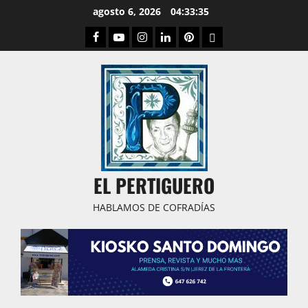
Saltar
agosto 6, 2026
04:33:36
al
Facebook
Youtube
Instagram
Linked
Pinterest
Dribbble
contenido
IN
EL PERTIGUERO
HABLAMOS DE COFRADÍAS