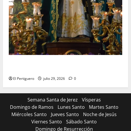
Santa Marta bendice las calles de Jerez en su
tradicional procesión de alabanzas
El Pertiguero
julio 29, 2026
0
Semana Santa de Jerez
Vísperas
Domingo de Ramos
Lunes Santo
Martes Santo
Miércoles Santo
Jueves Santo
Noche de Jesús
Viernes Santo
Sábado Santo
Domingo de Resurrección