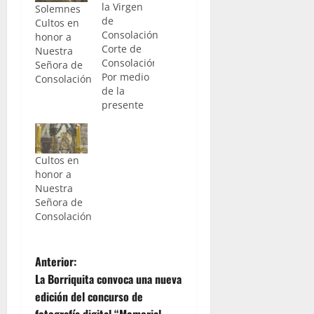
la Virgen
Solemnes
de
Cultos en
Consolación
honor a
Corte de
Nuestra
Consolación.-
Señora de
Por medio
Consolación
de la
presente
os
participamos
la
Cultos en
celebración
honor a
de los Solemnes
Nuestra
Cultos que se
Señora de
consagrana
Consolación
mayor
honra y
gloria de
N
Nuestra
Anterior:
Señora de
La Borriquita convoca una nueva
a
Consolación,
edición del concurso de
Co-
fotografía digital “Memorial