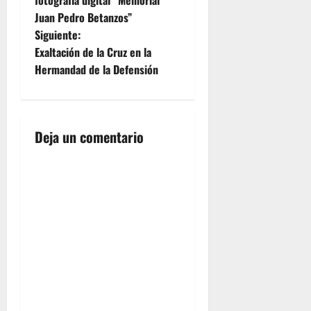
patrona de
v
Jerez de la
Juan Pedro Betanzos”
Frontera y
e
Siguiente:
tendrán
Exaltación de la Cruz en la
lugar en la
g
Hermandad de la Defensión
Iglesia de
Santo
a
Domingo
en
c
el TRIDUO
Deja un comentario
PREPARATORIO durante
i
los días
5,6 y 7 de
ó
septiembre
de 2018,…
n
d
e
e