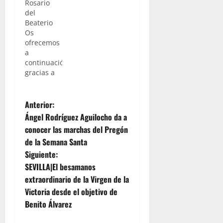
Rosario
de la
del
salida
Beaterio
procesional
Os
de la
ofrecemos
Virgen del
a
Rosario
continuación,
del
gracias a
Beaterio,
nuestro
que se
compañero
hacía a las
N
Lucas
Anterior:
calles el
Álvarez de
pasado
Ángel Rodríguez Aguilocho da a
“La Pasión
a
sábado 3
conocer las marchas del Pregón
Digital”,
de
de la Semana Santa
una
v
Octubre.
galería con
Siguiente:
fotos de lo
e
SEVILLA|El besamanos
que fue en
extraordinario de la Virgen de la
la jornada
g
Victoria desde el objetivo de
del pasado
sábado la
Benito Álvarez
a
procesión
de la