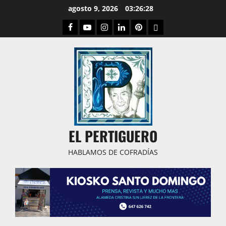
Saltar
agosto 9, 2026
03:26:29
al
Facebook
Youtube
Instagram
Linked
Pinterest
Dribbble
contenido
IN
EL PERTIGUERO
HABLAMOS DE COFRADÍAS