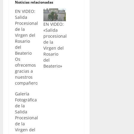
Noticias relacionadas
EN VIDEO:
Salida
Procesional
EN VIDEO:
de la
«Salida
Virgen del
procesional
Rosario
de la
del
Virgen del
Beaterio
Rosario
Os
del
ofrecemos
Beaterio»
gracias a
nuestros
compañeros
de “R
Galería
Videos
Fotográfica
Cofrades”,
de la
un
Salida
reportaje
Procesional
sobre los
de la
mejores
Virgen del
momentos