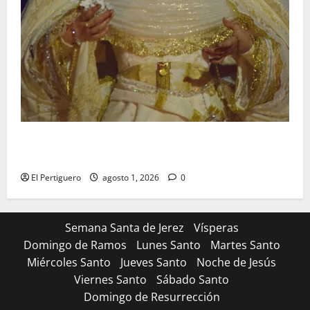
La Hermandad de la Entrega celebra la festividad de
la Reina de los Angeles
El Pertiguero
agosto 1, 2026
0
Semana Santa de Jerez
Vísperas
Domingo de Ramos
Lunes Santo
Martes Santo
Miércoles Santo
Jueves Santo
Noche de Jesús
Viernes Santo
Sábado Santo
Domingo de Resurrección