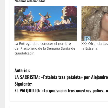
Noticias relacionadas
La Entrega da a conocer el nombre
XXX Ofrenda Lasa
del Pregonero de la Semana Santa de
la Estrella
Guadalcacín
N
Anterior:
LA SACRISTIA: «Pataleta tras pataleta» por Alejandr
a
Siguiente:
v
EL PALQUILLO: «Lo que suena tras nuestros palios…a 
e