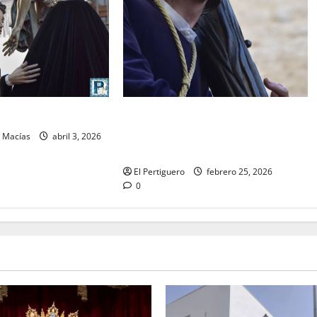
El Señor de la Salud presidirá el
O: Viernes Santo
Vía Crucis Parroquial de San Rafael
n Macías
abril 3, 2026
este domingo
El Pertiguero
febrero 25, 2026
0