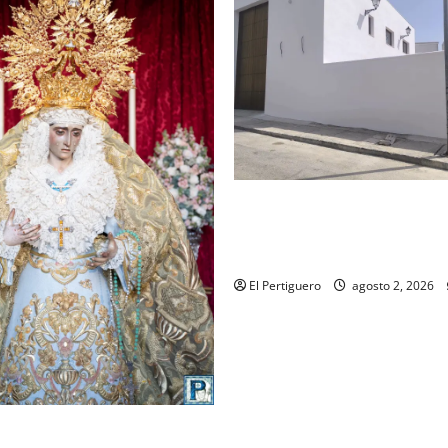
La Hermandad de la Misión en
recta final para la bendición
de Hermandad
El Pertiguero
agosto 2, 2026
ompleta el acompañamiento