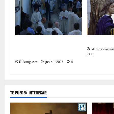
LO NUNCA VIST
La Diócesis de Asidonia-Jerez se
prepara para la Solemnidad del
Ildefonso Roldá
Corpus Christi
0
El Pertiguero
junio 1, 2026
0
TE PUEDEN INTERESAR