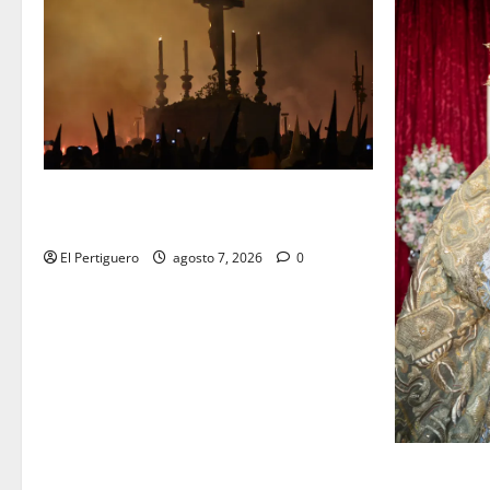
La Hermandad de la Viga celebra este
viernes su tradicional pregón
El Pertiguero
agosto 7, 2026
0
La Yedra c