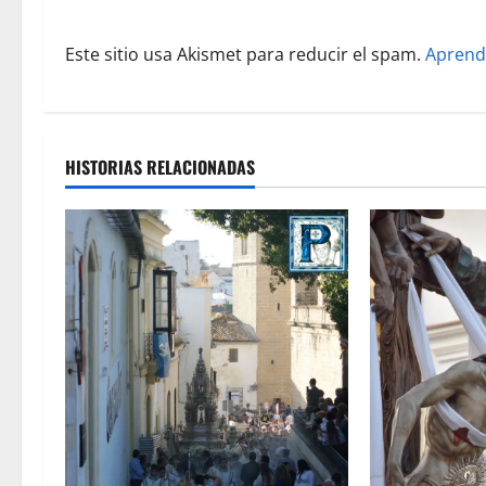
r
Este sitio usa Akismet para reducir el spam.
Aprend
a
d
a
HISTORIAS RELACIONADAS
s