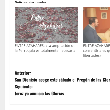
Noticias relacionadas
ENTRE AZAHARES: «La ampliación de
ENTRE AZAHARES
la Parroquia es totalmente necesaria
consentiría es 
libertades»
N
Anterior:
San Dionisio acoge este sábado el Pregón de las Glor
a
Siguiente:
v
Jerez ya anuncia las Glorias
e