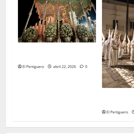
Tertulia Balance de la Semana
Santa 2026
El Pertiguero
abril 22, 2026
0
Tertulia Balan
Santa de Jerez
El Pertiguero