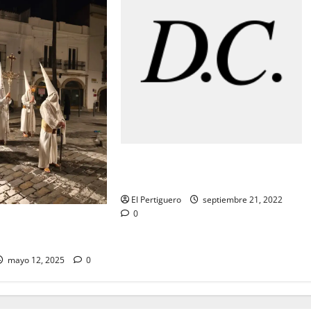
«MARCHAS DE PALIO: «Cuarto Da
Capo»
El Pertiguero
septiembre 21, 2022
0
ce de la Semana
 2025
mayo 12, 2025
0