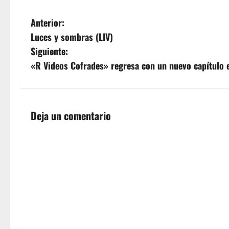
N
Anterior:
Luces y sombras (LIV)
a
Siguiente:
v
«R Videos Cofrades» regresa con un nuevo capítulo 
e
g
Deja un comentario
a
c
i
ó
n