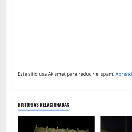
d
e
e
n
t
r
Este sitio usa Akismet para reducir el spam.
Aprend
a
d
a
HISTORIAS RELACIONADAS
s