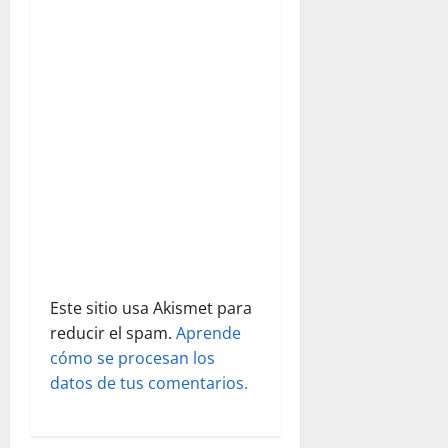
n
d
e
e
n
t
r
a
Este sitio usa Akismet para
reducir el spam.
Aprende
d
cómo se procesan los
datos de tus comentarios.
a
s