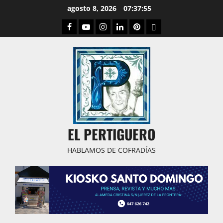
Saltar
agosto 8, 2026
07:37:55
al
Facebook
Youtube
Instagram
Linked
Pinterest
Dribbble
contenido
IN
EL PERTIGUERO
HABLAMOS DE COFRADÍAS