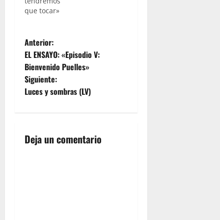
tendremos
que tocar»
N
Anterior:
EL ENSAYO: «Episodio V:
a
Bienvenido Puelles»
Siguiente:
v
Luces y sombras (LV)
e
g
Deja un comentario
a
c
i
ó