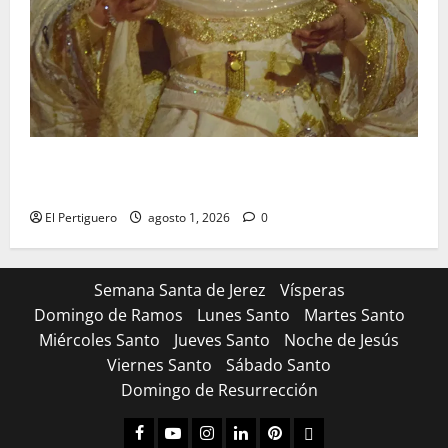
La Hermandad de la Entrega celebra la festividad de
la Reina de los Angeles
El Pertiguero
agosto 1, 2026
0
Semana Santa de Jerez
Vísperas
Domingo de Ramos
Lunes Santo
Martes Santo
Miércoles Santo
Jueves Santo
Noche de Jesús
Viernes Santo
Sábado Santo
Domingo de Resurrección
Facebook
Youtube
Instagram
Linked
Pinterest
Dribbble