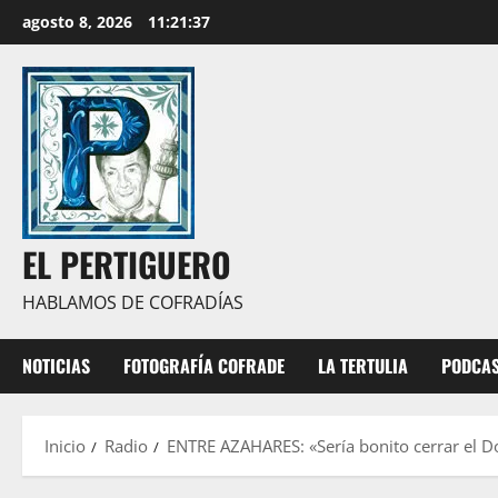
Saltar
agosto 8, 2026
11:21:39
al
contenido
EL PERTIGUERO
HABLAMOS DE COFRADÍAS
NOTICIAS
FOTOGRAFÍA COFRADE
LA TERTULIA
PODCA
Inicio
Radio
ENTRE AZAHARES: «Sería bonito cerrar el Do