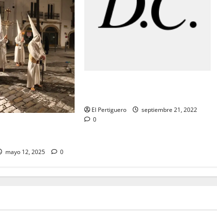
«MARCHAS DE PALIO: «Cuarto Da
Capo»
El Pertiguero
septiembre 21, 2022
0
ce de la Semana
 2025
mayo 12, 2025
0