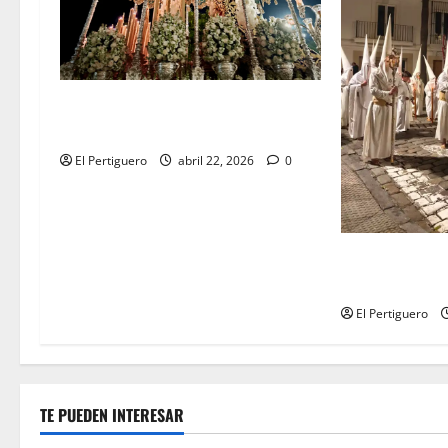
Tertulia Balance de la Semana
Santa 2026
El Pertiguero
abril 22, 2026
0
Tertulia Balan
Santa de Jerez
El Pertiguero
TE PUEDEN INTERESAR