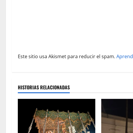
e
e
n
t
r
Este sitio usa Akismet para reducir el spam.
Aprend
a
d
a
HISTORIAS RELACIONADAS
s