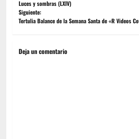
Luces y sombras (LXIV)
a
Siguiente:
v
Tertulia Balance de la Semana Santa de «R Videos C
e
g
Deja un comentario
a
c
i
ó
n
d