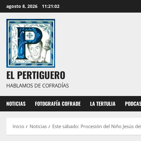
Saltar
agosto 8, 2026
11:21:03
al
contenido
EL PERTIGUERO
HABLAMOS DE COFRADÍAS
NOTICIAS
FOTOGRAFÍA COFRADE
LA TERTULIA
PODCA
Inicio
Noticias
Este sábado: Procesión del Niño Jesús d