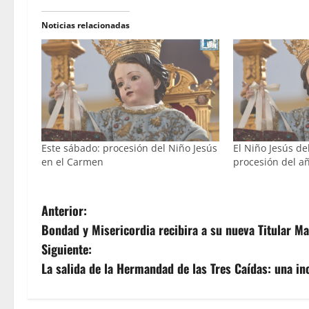
Noticias relacionadas
Este sábado: procesión del Niño Jesús
El Niño Jesús d
en el Carmen
procesión del a
N
Anterior:
Bondad y Misericordia recibira a su nueva Titular M
a
Siguiente:
v
La salida de la Hermandad de las Tres Caídas: una in
e