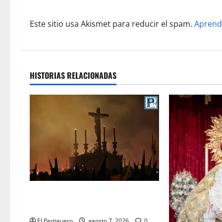
r
Este sitio usa Akismet para reducir el spam.
Aprend
a
d
a
HISTORIAS RELACIONADAS
s
La Hermandad de la Viga celebra
este viernes su tradicional pregón
El Pertiguero
agosto 7, 2026
0