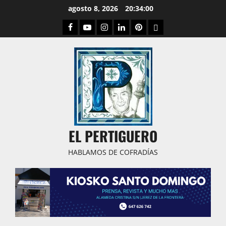
Saltar
agosto 8, 2026
20:34:01
al
Facebook
Youtube
Instagram
Linked
Pinterest
Dribbble
contenido
IN
EL PERTIGUERO
HABLAMOS DE COFRADÍAS