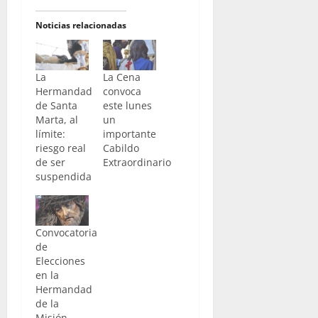
Noticias relacionadas
La
La Cena
Hermandad
convoca
de Santa
este lunes
Marta, al
un
límite:
importante
riesgo real
Cabildo
de ser
Extraordinario
suspendida
Convocatoria
de
Elecciones
en la
Hermandad
de la
Misión