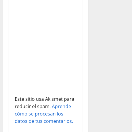
n
d
e
e
n
t
r
a
d
Este sitio usa Akismet para
reducir el spam.
Aprende
a
cómo se procesan los
s
datos de tus comentarios.