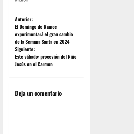
N
Anterior:
El Domingo de Ramos
a
experimentará el gran cambio
de la Semana Santa en 2024
v
Siguiente:
e
Este sábado: procesión del Niño
Jesús en el Carmen
g
a
Deja un comentario
c
i
ó