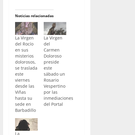
Noticias relacionadas
La Virgen
La Virgen
del Rocío
del
en sus
Carmen
misterios
Doloroso
dolorosos,
preside
se traslada
este
este
sábado un
viernes
Rosario
desde las
Vespertino
Viñas
por las
hasta su
inmediaciones
sede en
del Portal
Barbadillo
La