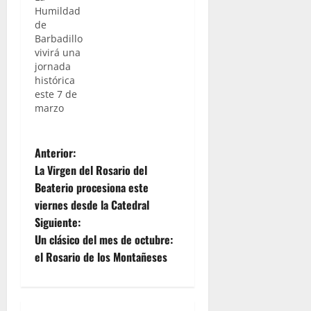
Humildad
de
Barbadillo
vivirá una
jornada
histórica
este 7 de
marzo
N
Anterior:
La Virgen del Rosario del
a
Beaterio procesiona este
viernes desde la Catedral
v
Siguiente:
e
Un clásico del mes de octubre:
el Rosario de los Montañeses
g
a