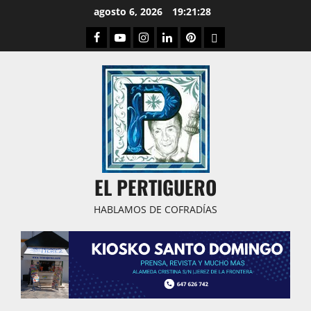
Saltar
agosto 6, 2026
19:21:29
al
Facebook
Youtube
Instagram
Linked
Pinterest
Dribbble
contenido
IN
EL PERTIGUERO
HABLAMOS DE COFRADÍAS