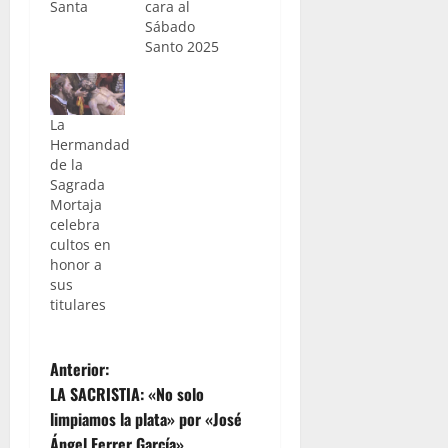
Santa
cara al
Sábado
Santo 2025
La
Hermandad
de la
Sagrada
Mortaja
celebra
cultos en
honor a
sus
titulares
N
Anterior:
LA SACRISTIA: «No solo
a
limpiamos la plata» por «José
Ángel Ferrer García»