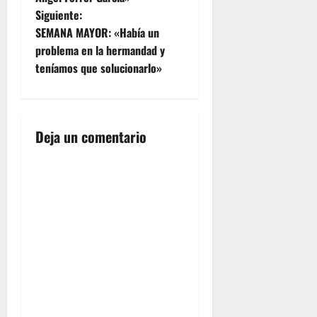
v
Siguiente:
e
SEMANA MAYOR: «Había un
problema en la hermandad y
g
teníamos que solucionarlo»
a
c
Deja un comentario
i
ó
n
d
e
e