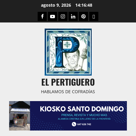
Saltar
agosto 9, 2026
14:16:49
al
Facebook
Youtube
Instagram
Linked
Pinterest
Dribbble
contenido
IN
EL PERTIGUERO
HABLAMOS DE COFRADÍAS