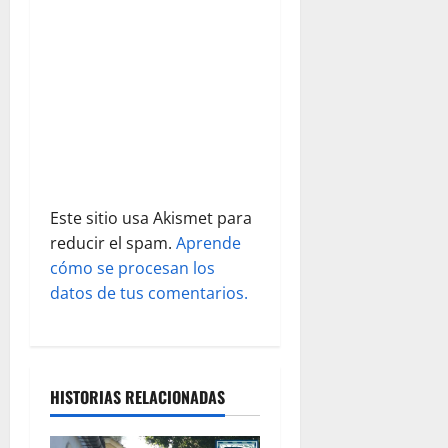
n
t
r
a
d
Este sitio usa Akismet para
a
reducir el spam.
Aprende
s
cómo se procesan los
datos de tus comentarios.
HISTORIAS RELACIONADAS