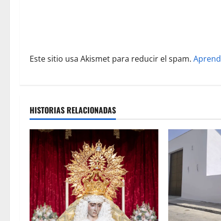
n
t
r
Este sitio usa Akismet para reducir el spam.
Aprend
a
d
a
HISTORIAS RELACIONADAS
s