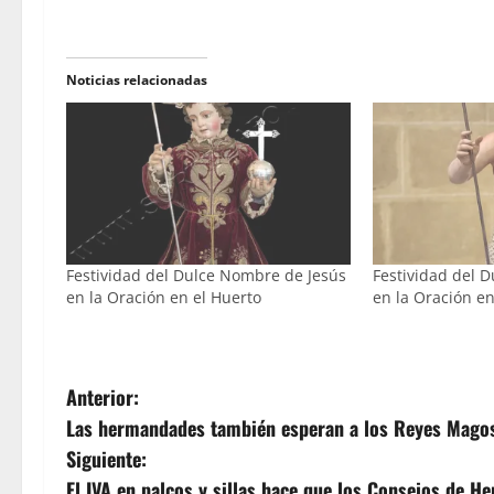
Noticias relacionadas
Festividad del Dulce Nombre de Jesús
Festividad del 
en la Oración en el Huerto
en la Oración en
N
Anterior:
Las hermandades también esperan a los Reyes Mago
a
Siguiente:
El IVA en palcos y sillas hace que los Consejos de H