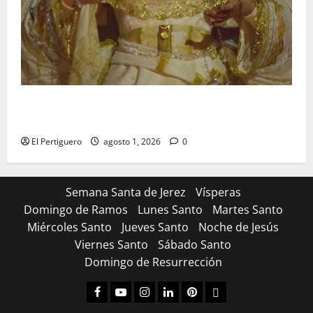
La Hermandad de la Entrega celebra la festividad de
la Reina de los Angeles
El Pertiguero
agosto 1, 2026
0
Semana Santa de Jerez
Vísperas
Domingo de Ramos
Lunes Santo
Martes Santo
Miércoles Santo
Jueves Santo
Noche de Jesús
Viernes Santo
Sábado Santo
Domingo de Resurrección
Facebook
Youtube
Instagram
Linked
Pinterest
Dribbble
IN