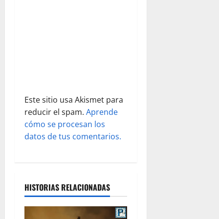
e
e
n
t
r
a
Este sitio usa Akismet para
reducir el spam.
Aprende
d
cómo se procesan los
datos de tus comentarios.
a
s
HISTORIAS RELACIONADAS