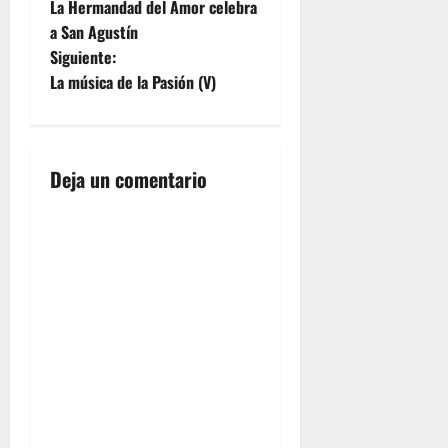
La Hermandad del Amor celebra
a
a San Agustín
Siguiente:
v
La música de la Pasión (V)
e
g
Deja un comentario
a
c
i
ó
n
d