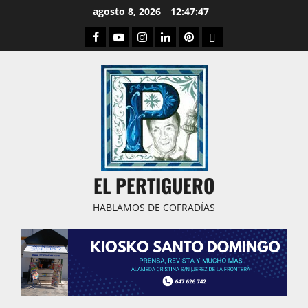
Saltar
agosto 8, 2026
12:47:48
al
Facebook
Youtube
Instagram
Linked
Pinterest
Dribbble
contenido
IN
EL PERTIGUERO
HABLAMOS DE COFRADÍAS