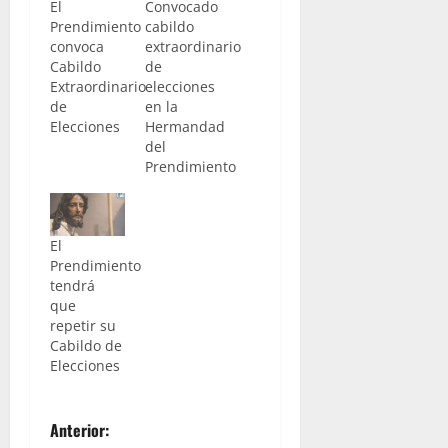
El
Convocado
Prendimiento
cabildo
convoca
extraordinario
Cabildo
de
Extraordinario
elecciones
de
en la
Elecciones
Hermandad
del
Prendimiento
El
Prendimiento
tendrá
que
repetir su
Cabildo de
Elecciones
N
Anterior: