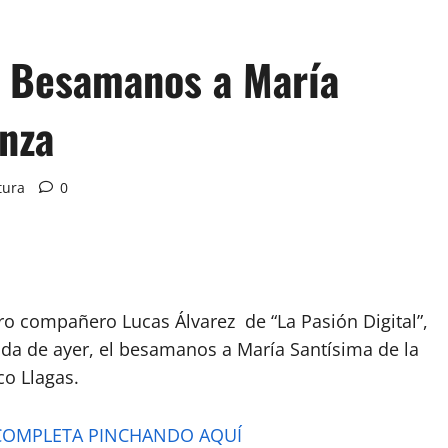
el Besamanos a María
anza
tura
0
ro compañero Lucas Álvarez de “La Pasión Digital”,
nada de ayer, el besamanos a María Santísima de la
co Llagas.
 COMPLETA PINCHANDO AQUÍ