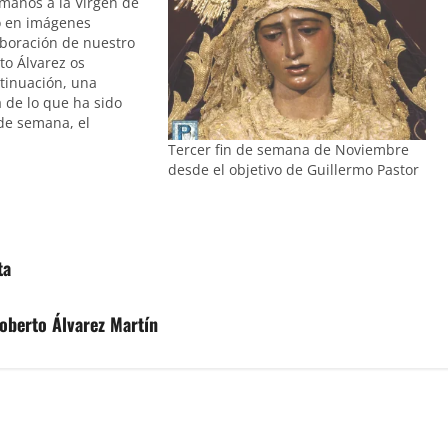
amanos a la Virgen de
o en imágenes
aboración de nuestro
o Álvarez os
tinuación, una
 de lo que ha sido
 de semana, el
ría Santísima de
Tercer fin de semana de Noviembre
o en Omniun
desde el objetivo de Guillermo Pastor
EDE A LA GALERÍA
AVÉS DEL SIGUIENTE
ta
oberto Álvarez Martín