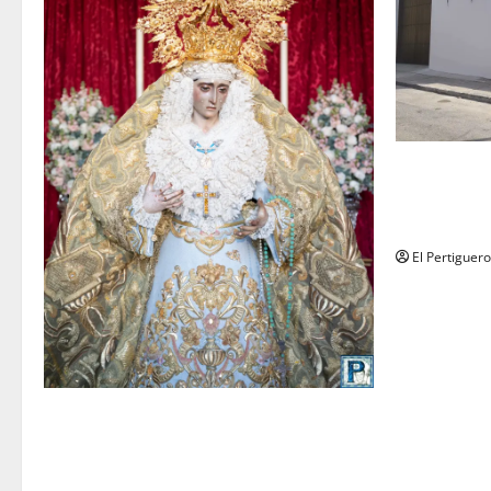
La Hermanda
recta final 
de Herman
El Pertiguero
La Yedra completa el acompañamiento
musical de la Virgen de la Esperanza en
la próxima Semana Santa