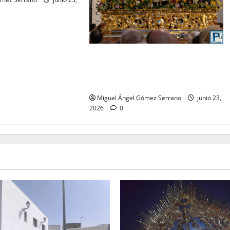
La procesión de la Divina Pastora
de San Dionisio, por Miguel A.
Gómez
Miguel Ángel Gómez Serrano
junio 23,
2026
0