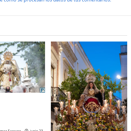
 la Esperanza
la bendición del
d que lleva su
iguel A. Gómez
ómez Serrano
junio 23,