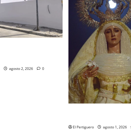
d de la Misión entra en la
para la bendición de su Casa
dad
agosto 2, 2026
0
La Hermandad de la Entrega c
festividad de la Reina de los
El Pertiguero
agosto 1, 2026