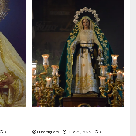
elebra la
Santa Marta bendice las calles de Jerez
 Angeles
en su tradicional procesión de alabanzas
0
El Pertiguero
julio 29, 2026
0