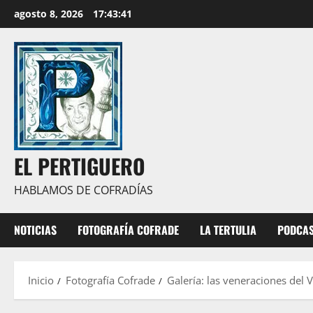
Saltar
agosto 8, 2026
17:43:43
al
contenido
EL PERTIGUERO
HABLAMOS DE COFRADÍAS
NOTICIAS
FOTOGRAFÍA COFRADE
LA TERTULIA
PODCA
Inicio
Fotografía Cofrade
Galería: las veneraciones del 