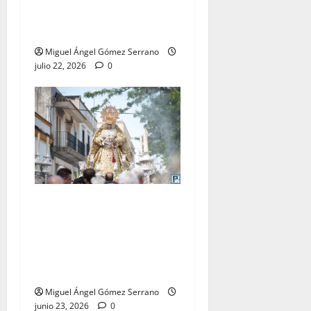
del Carmen Coronada, por
Miguel A. Gómez
Miguel Ángel Gómez Serrano
julio 22, 2026
0
El traslado de la Esperanza
Coronada para la bendición
del Centro de Salud que
lleva su nombre, por Miguel
A. Gómez
Miguel Ángel Gómez Serrano
junio 23, 2026
0