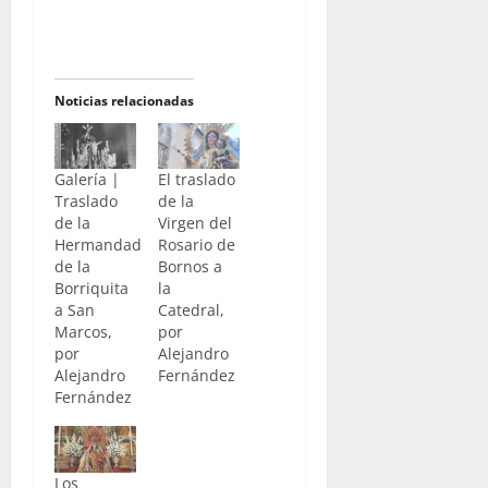
Noticias relacionadas
Galería |
El traslado
Traslado
de la
de la
Virgen del
Hermandad
Rosario de
de la
Bornos a
Borriquita
la
a San
Catedral,
Marcos,
por
por
Alejandro
Alejandro
Fernández
Fernández
Los