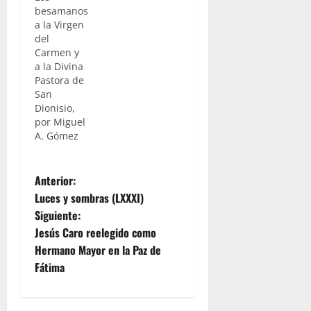
besamanos
a la Virgen
del
Carmen y
a la Divina
Pastora de
San
Dionisio,
por Miguel
A. Gómez
N
Anterior:
Luces y sombras (LXXXI)
a
Siguiente:
Jesús Caro reelegido como
v
Hermano Mayor en la Paz de
e
Fátima
g