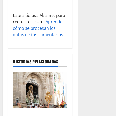
r
a
Este sitio usa Akismet para
d
reducir el spam.
Aprende
cómo se procesan los
a
datos de tus comentarios.
s
HISTORIAS RELACIONADAS
La procesión de la Virgen