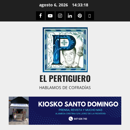
Saltar
agosto 6, 2026
14:33:18
al
Facebook
Youtube
Instagram
Linked
Pinterest
Dribbble
contenido
IN
EL PERTIGUERO
HABLAMOS DE COFRADÍAS