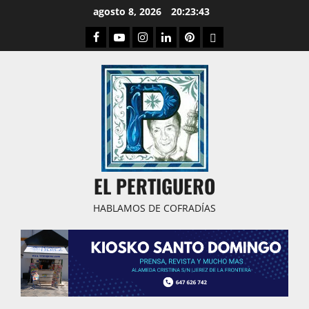
Saltar
agosto 8, 2026
20:23:44
al
Facebook
Youtube
Instagram
Linked
Pinterest
Dribbble
contenido
IN
EL PERTIGUERO
HABLAMOS DE COFRADÍAS