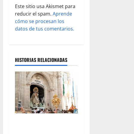
d
Este sitio usa Akismet para
reducir el spam.
Aprende
a
cómo se procesan los
s
datos de tus comentarios.
HISTORIAS RELACIONADAS
La procesión de la Virgen
del Carmen Coronada, por