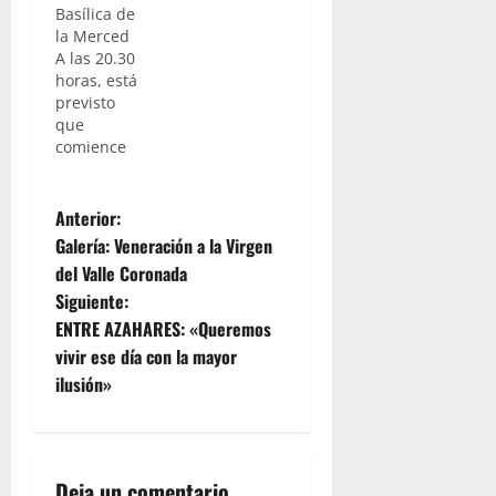
Basílica de
la Merced
A las 20.30
horas, está
previsto
que
comience
el
traslado a
N
la Basílica
Anterior:
de la
Galería: Veneración a la Virgen
Merced,
a
del Valle Coronada
de Madre
Siguiente:
de Dios
v
del
ENTRE AZAHARES: «Queremos
Rosario,
e
vivir ese día con la mayor
patrona de
ilusión»
capataces
g
y
costaleros
a
y titular de
la
Deja un comentario