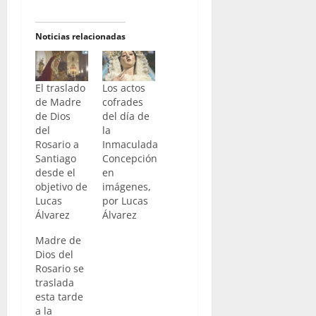
Noticias relacionadas
El traslado
Los actos
de Madre
cofrades
de Dios
del día de
del
la
Rosario a
Inmaculada
Santiago
Concepción
desde el
en
objetivo de
imágenes,
Lucas
por Lucas
Álvarez
Álvarez
Madre de
Dios del
Rosario se
traslada
esta tarde
a la