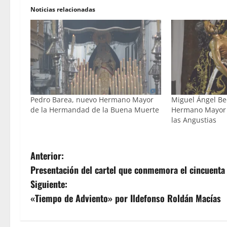
Noticias relacionadas
Pedro Barea, nuevo Hermano Mayor
Miguel Ángel Be
de la Hermandad de la Buena Muerte
Hermano Mayor 
las Angustias
N
Anterior:
Presentación del cartel que conmemora el cincuenta 
a
Siguiente:
v
«Tiempo de Adviento» por Ildefonso Roldán Macías
e