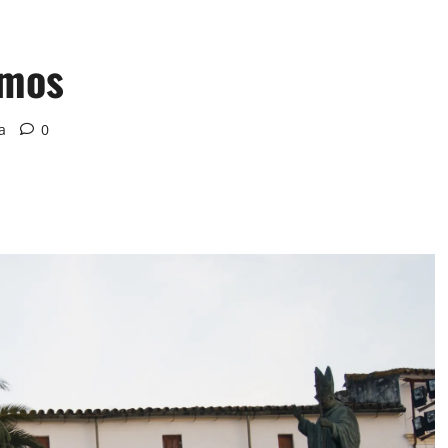
amos
a
0