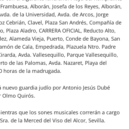
 Frambuesa, Alborán, Josefa de los Reyes, Alborán,
vda. de la Universidad, Avda. de Arcos, Jorge
ñoz Cebrián, Clavel, Plaza San Andrés, Compañía de
, Plaza Aladro, CARRERA OFICIAL, Reducto Alto,
lez, Alameda Vieja, Puerto, Conde de Bayona, San
, Ramón de Cala, Empedrada, Plazuela Ntro. Padre
irarda, Avda. Vallesequillo, Parque Vallesequillo,
to de las Palomas, Avda. Nazaret, Playa del
:30 horas de la madrugada.
á n
uevo guardia judío por Antonio Jesús Dubé
r Olmo Quirós.
mientras que los sones musicales correrán a cargo
a. de la Merced del Viso del Alcor, Sevilla.