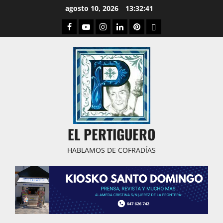
Saltar
agosto 10, 2026
13:32:42
al
Facebook
Youtube
Instagram
Linked
Pinterest
Dribbble
contenido
IN
EL PERTIGUERO
HABLAMOS DE COFRADÍAS