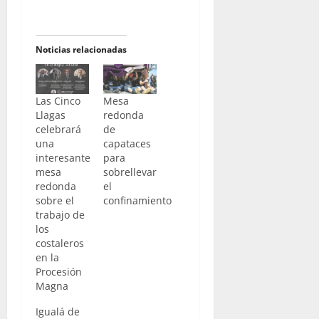
Noticias relacionadas
Las Cinco
Mesa
Llagas
redonda
celebrará
de
una
capataces
interesante
para
mesa
sobrellevar
redonda
el
sobre el
confinamiento
trabajo de
los
costaleros
en la
Procesión
Magna
Igualá de