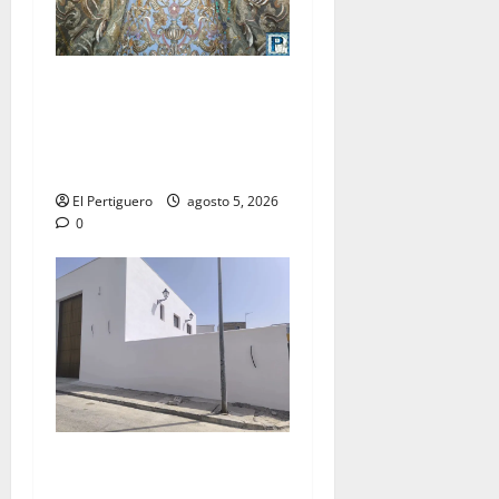
La Yedra completa el
acompañamiento musical de
la Virgen de la Esperanza en
la próxima Semana Santa
El Pertiguero
agosto 5, 2026
0
La Hermandad de la Misión
entra en la recta final para