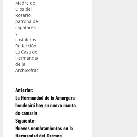
Madre de
Dios del
Rosario,
patrona de
capataces
y
costaleros
Redacción.-
La Casa de
Hermandad
de la
Archicofradía
de Madre
de Dios
N
del
Anterior:
Rosario,
La Hermandad de la Amargura
patrona de
a
bendecirá hoy su nuevo manto
capataces
de camarín
y
v
costaleros
Siguiente:
nos remite
e
Nuevos nombramientos en la
convocatoria
Hermandad del Carmen