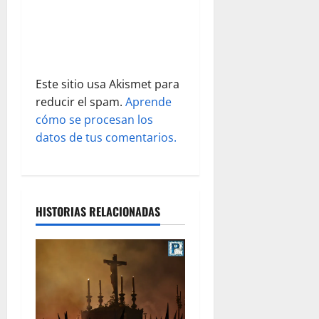
r
a
d
Este sitio usa Akismet para
reducir el spam.
Aprende
a
cómo se procesan los
s
datos de tus comentarios.
HISTORIAS RELACIONADAS