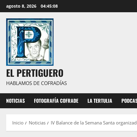
Saltar
agosto 8, 2026
04:45:09
al
contenido
EL PERTIGUERO
HABLAMOS DE COFRADÍAS
NOTICIAS
FOTOGRAFÍA COFRADE
LA TERTULIA
PODCA
Inicio
Noticias
IV Balance de la Semana Santa organizado