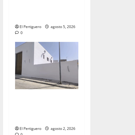
acompañamiento musical de
la Virgen de la Esperanza en
la próxima Semana Santa
El Pertiguero
agosto 5, 2026
0
La Hermandad de la Misión
entra en la recta final para
la bendición de su Casa de
Hermandad
El Pertiguero
agosto 2, 2026
0