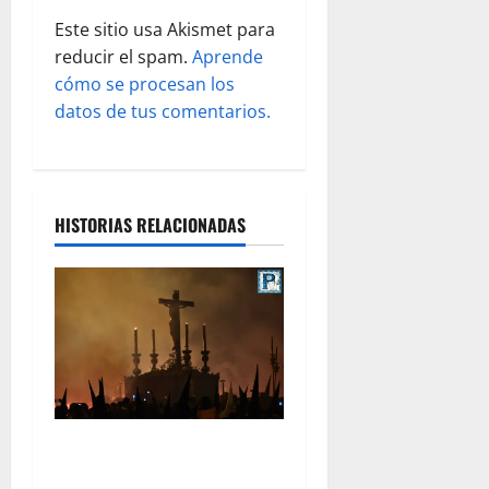
a
Este sitio usa Akismet para
d
reducir el spam.
Aprende
cómo se procesan los
a
datos de tus comentarios.
s
HISTORIAS RELACIONADAS
La Hermandad de la Viga
celebra este viernes su