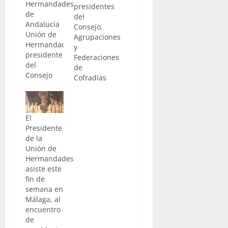
Hermandades
presidentes
de
del
Andalucía
Consejo,
Unión de
Agrupaciones
Hermandades.- El
y
presidente
Federaciones
del
de
Consejo
Cofradías
Directivo
de la
Unión de
Hermandades,
El
Pedro
Presidente
Pérez,
de la
participó
Unión de
este fin de
Hermandades
semana en
asiste este
el III
fin de
Encuentro
semana en
de
Málaga, al
Presidentes
encuentro
de
de
Consejos,