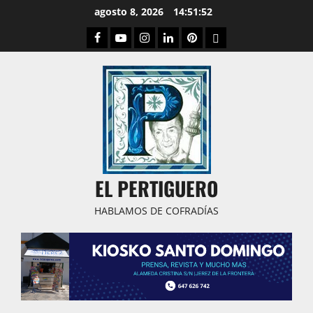
Saltar
agosto 8, 2026
14:51:53
al
Facebook
Youtube
Instagram
Linked
Pinterest
Dribbble
contenido
IN
EL PERTIGUERO
HABLAMOS DE COFRADÍAS