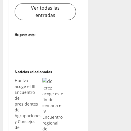
Ver todas las
entradas
Me gusta esto:
Noticias relacionadas
Huelva
acoge el III
Jerez
Encuentro
acoge este
de
fin de
presidentes
semana el
de
IV
Agrupaciones
Encuentro
y Consejos
regional
de
de