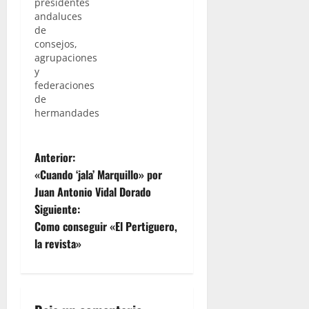
presidentes
Agrupaciones
andaluces
y
de
Federaciones
consejos,
de
agrupaciones
Hermandades
y
y
federaciones
Cofradías
de
de
hermandades
Semana
Santa de
las
N
Anterior:
capitales
«Cuando ‘jala’ Marquillo» por
de
a
Juan Antonio Vidal Dorado
Andalucía
y Jerez de
Siguiente:
v
la
Como conseguir «El Pertiguero,
Frontera.
e
la revista»
Huelva
acogió
g
esta…
a