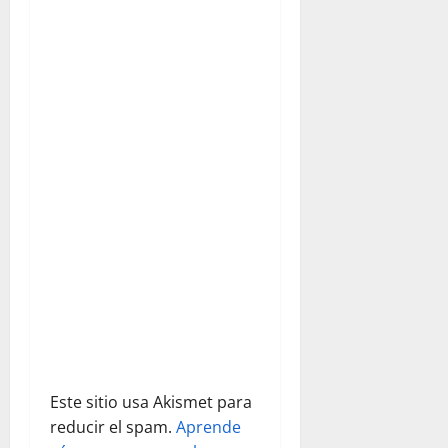
ó
n
d
e
e
n
t
r
a
d
Este sitio usa Akismet para
reducir el spam.
Aprende
a