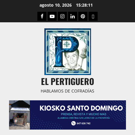
Saltar
agosto 10, 2026
15:28:12
al
Facebook
Youtube
Instagram
Linked
Pinterest
Dribbble
contenido
IN
EL PERTIGUERO
HABLAMOS DE COFRADÍAS