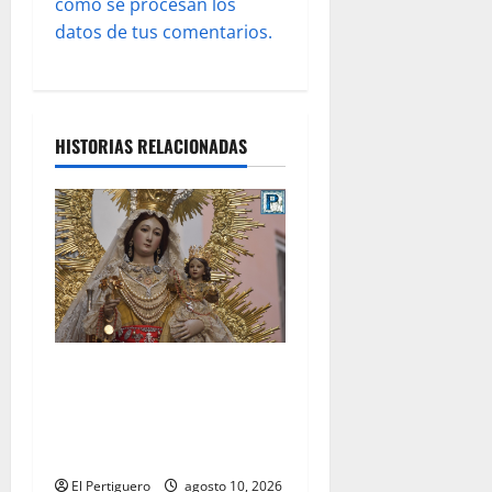
cómo se procesan los
s
datos de tus comentarios.
HISTORIAS RELACIONADAS
Palomares pondrá sus sones
tras el Rosario de los
Montañeses tras dieciocho
años de Maestro Dueñas
El Pertiguero
agosto 10, 2026