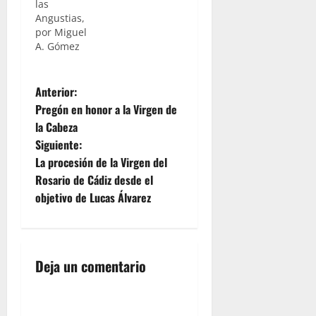
las
Angustias,
por Miguel
A. Gómez
N
Anterior:
Pregón en honor a la Virgen de
a
la Cabeza
Siguiente:
v
La procesión de la Virgen del
e
Rosario de Cádiz desde el
objetivo de Lucas Álvarez
g
a
Deja un comentario
c
i