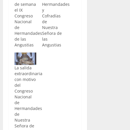
de semana
Hermandades
el IX
y
Congreso
Cofradías
Nacional
de
de
Nuestra
Hermandades
Señora de
de las
las
Angustias
Angustias
La salida
extraordinaria
con motivo
del
Congreso
Nacional
de
Hermandades
de
Nuestra
Señora de