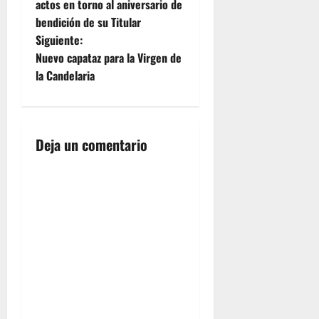
actos en torno al aniversario de
v
bendición de su Titular
e
Siguiente:
Nuevo capataz para la Virgen de
g
la Candelaria
a
c
Deja un comentario
i
ó
n
d
e
e