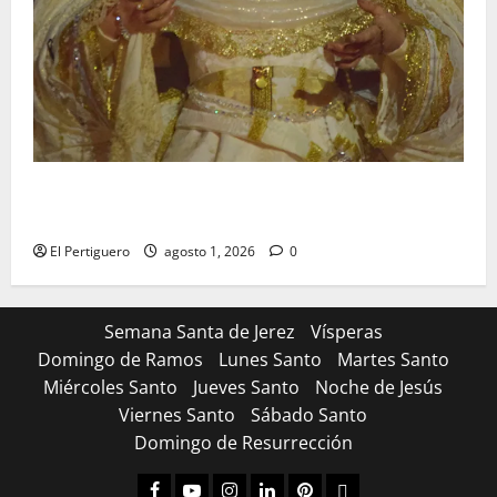
La Hermandad de la Entrega celebra la festividad de
la Reina de los Angeles
El Pertiguero
agosto 1, 2026
0
Semana Santa de Jerez
Vísperas
Domingo de Ramos
Lunes Santo
Martes Santo
Miércoles Santo
Jueves Santo
Noche de Jesús
Viernes Santo
Sábado Santo
Domingo de Resurrección
Facebook
Youtube
Instagram
Linked
Pinterest
Dribbble