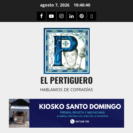
Saltar
agosto 7, 2026
10:40:40
al
Facebook
Youtube
Instagram
Linked
Pinterest
Dribbble
contenido
IN
EL PERTIGUERO
HABLAMOS DE COFRADÍAS