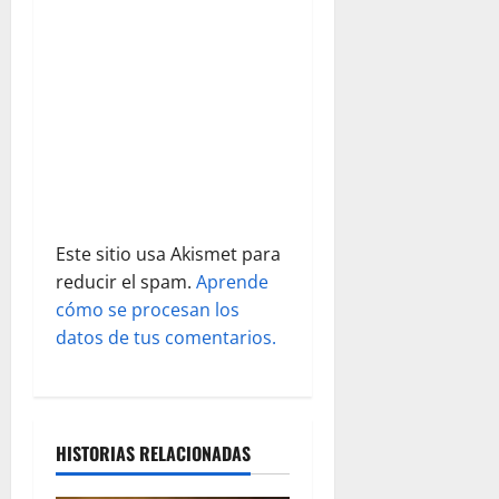
n
t
r
a
d
Este sitio usa Akismet para
a
reducir el spam.
Aprende
s
cómo se procesan los
datos de tus comentarios.
HISTORIAS RELACIONADAS