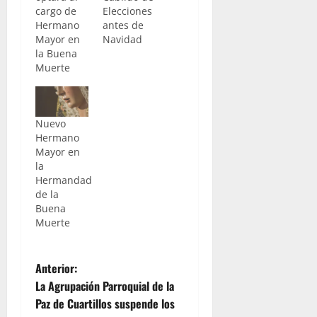
cargo de
Elecciones
Hermano
antes de
Mayor en
Navidad
la Buena
Muerte
Nuevo
Hermano
Mayor en
la
Hermandad
de la
Buena
Muerte
N
Anterior:
La Agrupación Parroquial de la
a
Paz de Cuartillos suspende los