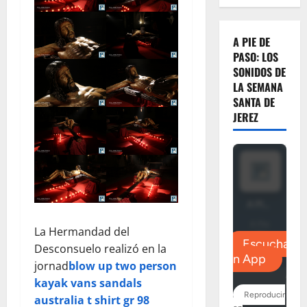
A PIE DE
PASO: LOS
SONIDOS DE
LA SEMANA
SANTA DE
JEREZ
La Hermandad del
Desconsuelo realizó en la
jornad
blow up two person
kayak
vans sandals
australia
t shirt gr 98