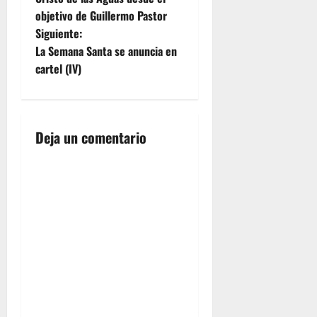
objetivo de Guillermo Pastor
v
Siguiente:
e
La Semana Santa se anuncia en
cartel (IV)
g
a
Deja un comentario
c
i
ó
n
d
e