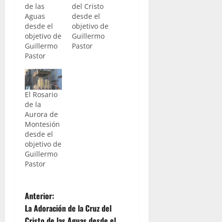
de las
del Cristo
Aguas
desde el
desde el
objetivo de
objetivo de
Guillermo
Guillermo
Pastor
Pastor
El Rosario
de la
Aurora de
Montesión
desde el
objetivo de
Guillermo
Pastor
N
Anterior:
La Adoración de la Cruz del
a
Cristo de las Aguas desde el