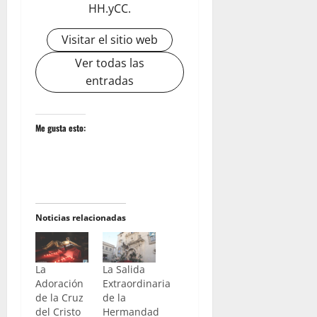
HH.yCC.
Visitar el sitio web
Ver todas las
entradas
Me gusta esto:
Noticias relacionadas
La
La Salida
Adoración
Extraordinaria
de la Cruz
de la
del Cristo
Hermandad