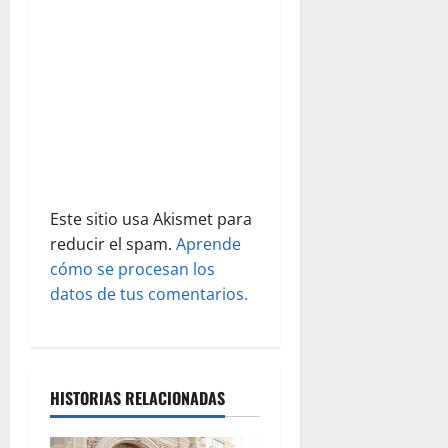
e
n
t
r
a
d
Este sitio usa Akismet para
reducir el spam.
Aprende
a
cómo se procesan los
s
datos de tus comentarios.
HISTORIAS RELACIONADAS