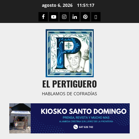
Saltar
agosto 6, 2026
11:51:18
al
Facebook
Youtube
Instagram
Linked
Pinterest
Dribbble
contenido
IN
EL PERTIGUERO
HABLAMOS DE COFRADÍAS