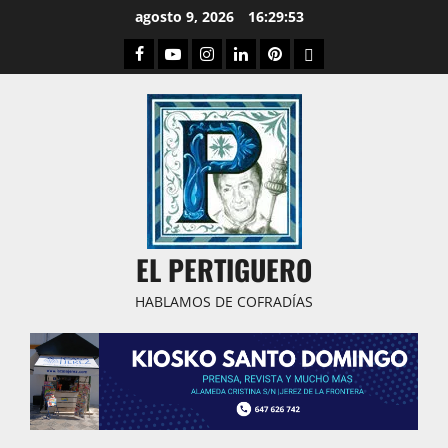
Saltar
agosto 9, 2026
16:29:53
al
Facebook
Youtube
Instagram
Linked
Pinterest
Dribbble
contenido
IN
EL PERTIGUERO
HABLAMOS DE COFRADÍAS