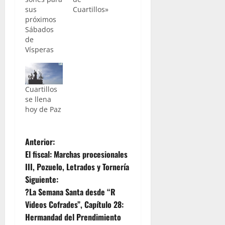
sus
Cuartillos»
próximos
Sábados
de
Vísperas
Cuartillos
se llena
hoy de Paz
N
Anterior:
El fiscal: Marchas procesionales
a
III, Pozuelo, Letrados y Tornería
Siguiente:
v
?La Semana Santa desde “R
e
Videos Cofrades”, Capítulo 28:
Hermandad del Prendimiento