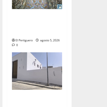
La Yedra completa el
acompañamiento musical de
la Virgen de la Esperanza en
la próxima Semana Santa
El Pertiguero
agosto 5, 2026
0
La Hermandad de la Misión
entra en la recta final para