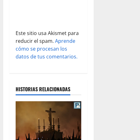
r
a
d
Este sitio usa Akismet para
reducir el spam.
Aprende
a
cómo se procesan los
s
datos de tus comentarios.
HISTORIAS RELACIONADAS