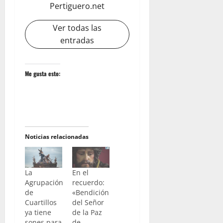
Pertiguero.net
Ver todas las
entradas
Me gusta esto:
Noticias relacionadas
La
En el
Agrupación
recuerdo:
de
«Bendición
Cuartillos
del Señor
ya tiene
de la Paz
sones para
de