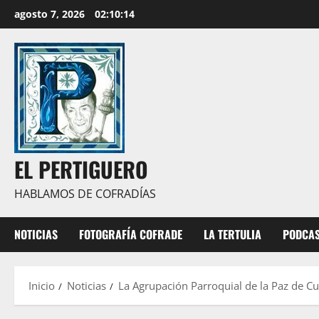
Saltar
agosto 7, 2026
02:10:16
al
contenido
EL PERTIGUERO
HABLAMOS DE COFRADÍAS
NOTICIAS
FOTOGRAFÍA COFRADE
LA TERTULIA
PODCA
Inicio
Noticias
La Agrupación Parroquial de la Paz de Cua