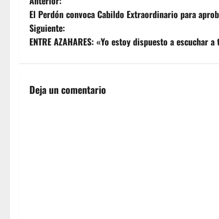
N
Anterior:
El Perdón convoca Cabildo Extraordinario para aproba
a
Siguiente:
v
ENTRE AZAHARES: «Yo estoy dispuesto a escuchar a 
e
g
Deja un comentario
a
c
i
ó
n
d