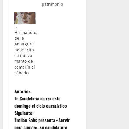
patrimonio
La
Hermandad
de la
Amargura
bendecirá
su nuevo
manto de
camarín el
sábado
N
Anterior:
La Candelaria cierra este
a
domingo el ciclo eucarístico
Siguiente:
v
Froilán Solís presenta «Servir
para sumar», su candidatura