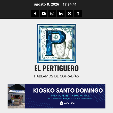
Saltar
agosto 8, 2026
17:34:42
al
Facebook
Youtube
Instagram
Linked
Pinterest
Dribbble
contenido
IN
EL PERTIGUERO
HABLAMOS DE COFRADÍAS