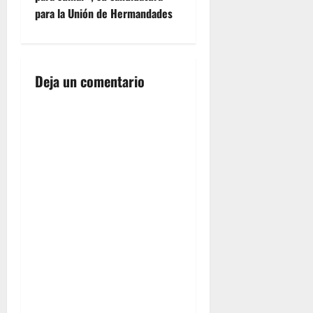
e
para la Unión de Hermandades
g
a
Deja un comentario
c
i
ó
n
d
e
e
n