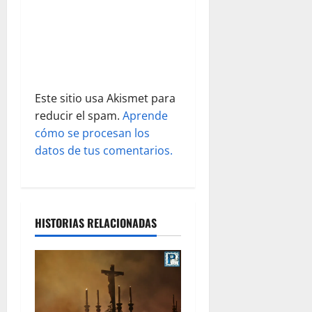
t
r
a
d
Este sitio usa Akismet para
reducir el spam.
Aprende
a
cómo se procesan los
s
datos de tus comentarios.
HISTORIAS RELACIONADAS