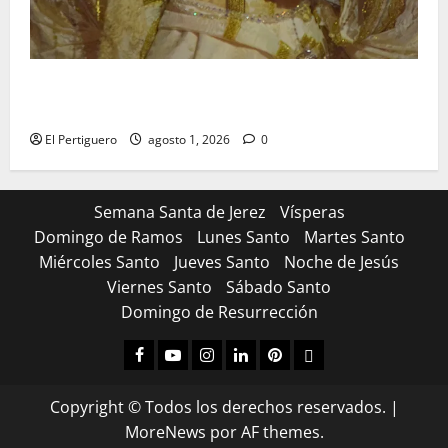
La Hermandad de la Entrega celebra la festividad de
la Reina de los Angeles
El Pertiguero
agosto 1, 2026
0
Semana Santa de Jerez
Vísperas
Domingo de Ramos
Lunes Santo
Martes Santo
Miércoles Santo
Jueves Santo
Noche de Jesús
Viernes Santo
Sábado Santo
Domingo de Resurrección
Facebook
Youtube
Instagram
Linked
Pinterest
Dribbble
IN
Copyright © Todos los derechos reservados.
|
MoreNews
por AF themes.