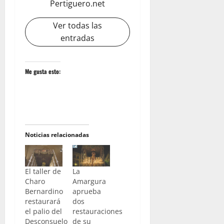
Pertiguero.net
Ver todas las
entradas
Me gusta esto:
Noticias relacionadas
El taller de
La
Charo
Amargura
Bernardino
aprueba
restaurará
dos
el palio del
restauraciones
Desconsuelo
de su