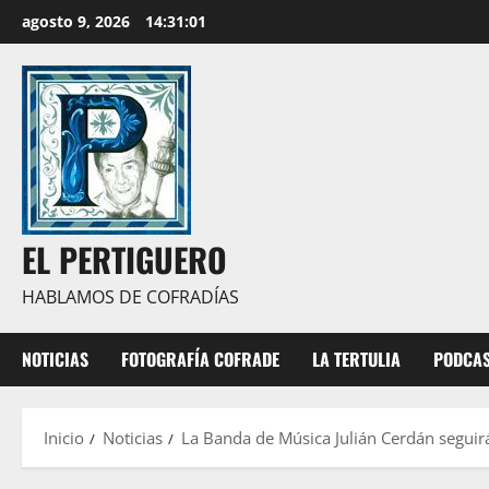
Saltar
agosto 9, 2026
14:31:02
al
contenido
EL PERTIGUERO
HABLAMOS DE COFRADÍAS
NOTICIAS
FOTOGRAFÍA COFRADE
LA TERTULIA
PODCA
Inicio
Noticias
La Banda de Música Julián Cerdán segui