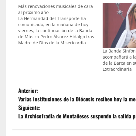
Más renovaciones musicales de cara
al próximo año
La Hermandad del Transporte ha
comunicado, en la mañana de hoy
viernes, la continuación de la Banda
de Música Pedro Álvarez Hidalgo tras
Madre de Dios de la Misericordia.
Será por tanto, el segundo año que
La Banda Sinfón
dicha formación acompañe a la
acompañará a la
Santísima Virgen. La Banda de Música
de la Barca en 
de Nuestra Señora…
Extraordinaria
N
Anterior:
Varias instituciones de la Diócesis reciben hoy la me
a
Siguiente:
v
La Archicofradía de Montañeses suspende la salida p
e