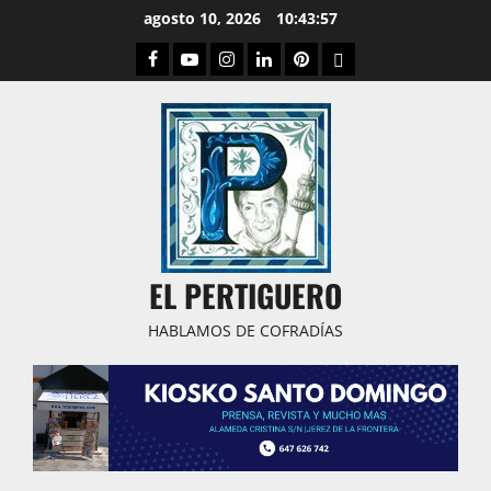
Saltar
agosto 10, 2026
10:43:58
al
Facebook
Youtube
Instagram
Linked
Pinterest
Dribbble
contenido
IN
EL PERTIGUERO
HABLAMOS DE COFRADÍAS