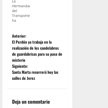
La
Hermandad
del
Transporte
ha
comunicado,
en la
N
mañana
Anterior:
de hoy
El Perdón ya trabaja en la
viernes, la
a
realización de los candelabros
continuación
de guardabrisas para su paso de
de la
v
Banda de
misterio
Música
e
Siguiente:
Pedro
Santa Marta recorrerá hoy las
Álvarez
g
calles de Jerez
Hidalgo
tras Madre
a
de Dios de
la
c
Misericordia.
Deja un comentario
Será por
tanto, el