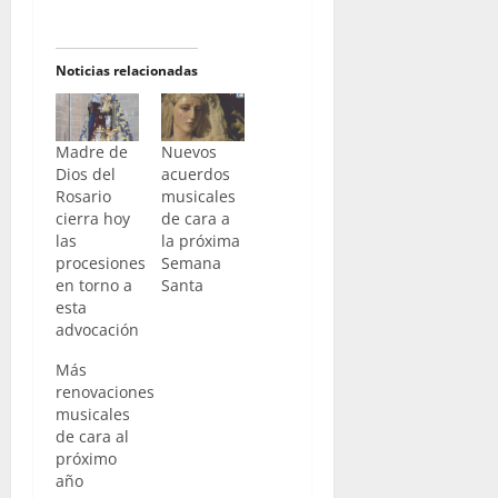
Noticias relacionadas
Madre de
Nuevos
Dios del
acuerdos
Rosario
musicales
cierra hoy
de cara a
las
la próxima
procesiones
Semana
en torno a
Santa
esta
advocación
Más
renovaciones
musicales
de cara al
próximo
año