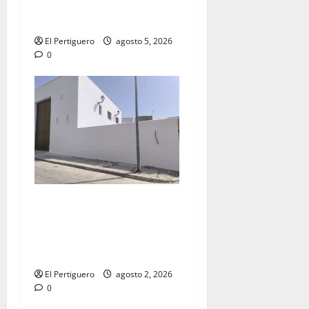
la Virgen de la Esperanza en
la próxima Semana Santa
El Pertiguero
agosto 5, 2026
0
La Hermandad de la Misión
entra en la recta final para
la bendición de su Casa de
Hermandad
El Pertiguero
agosto 2, 2026
0