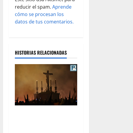
a
reducir el spam.
Aprende
s
cómo se procesan los
datos de tus comentarios.
HISTORIAS RELACIONADAS
La Hermandad de la Viga
celebra este viernes su
tradicional pregón