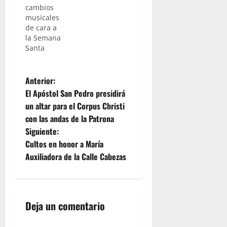
cambios
musicales
de cara a
la Semana
Santa
N
Anterior:
El Apóstol San Pedro presidirá
a
un altar para el Corpus Christi
con las andas de la Patrona
v
Siguiente:
e
Cultos en honor a María
Auxiliadora de la Calle Cabezas
g
a
Deja un comentario
c