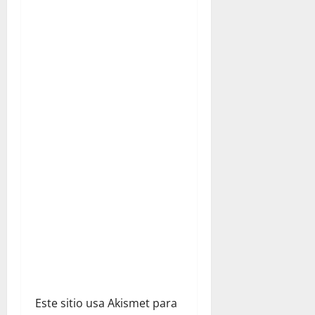
i
ó
n
d
e
e
n
t
r
a
d
Este sitio usa Akismet para