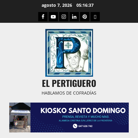
Saltar
agosto 7, 2026
05:16:38
al
Facebook
Youtube
Instagram
Linked
Pinterest
Dribbble
contenido
IN
EL PERTIGUERO
HABLAMOS DE COFRADÍAS