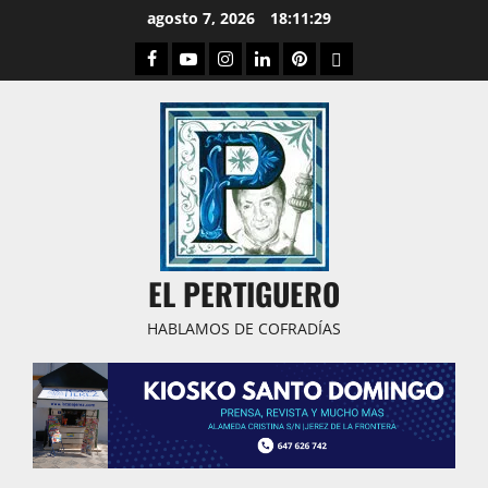
Saltar
agosto 7, 2026
18:11:29
al
Facebook
Youtube
Instagram
Linked
Pinterest
Dribbble
contenido
IN
EL PERTIGUERO
HABLAMOS DE COFRADÍAS