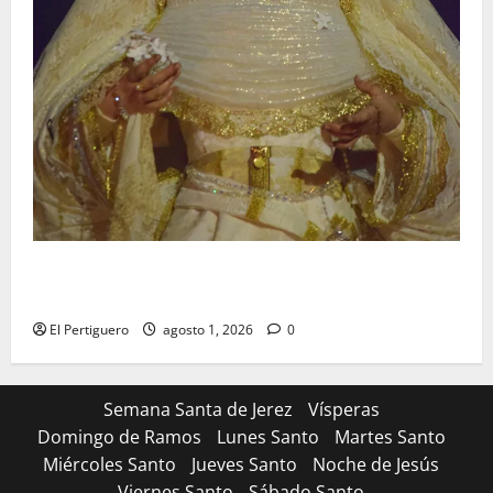
La Hermandad de la Entrega celebra la festividad de
la Reina de los Angeles
El Pertiguero
agosto 1, 2026
0
Semana Santa de Jerez
Vísperas
Domingo de Ramos
Lunes Santo
Martes Santo
Miércoles Santo
Jueves Santo
Noche de Jesús
Viernes Santo
Sábado Santo