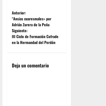
N
Anterior:
“Ansias cuaresmales» por
a
Adrián Zurera de la Peña
Siguiente:
v
III Ciclo de Formación Cofrade
e
en la Hermandad del Perdón
g
a
Deja un comentario
c
i
ó
n