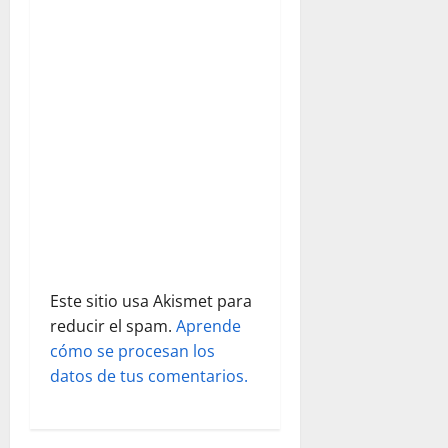
d
e
e
n
t
r
a
Este sitio usa Akismet para
d
reducir el spam.
Aprende
cómo se procesan los
a
datos de tus comentarios.
s