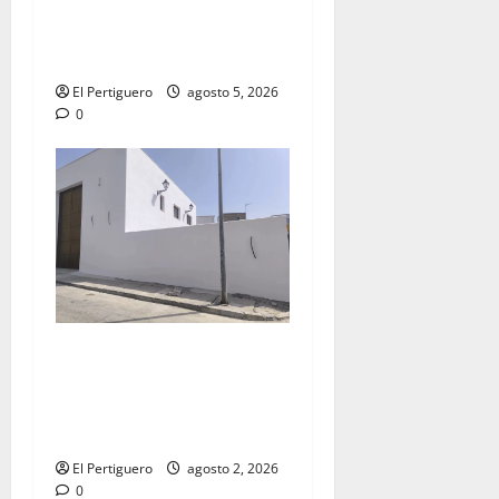
acompañamiento musical de
la Virgen de la Esperanza en
la próxima Semana Santa
El Pertiguero
agosto 5, 2026
0
La Hermandad de la Misión
entra en la recta final para
la bendición de su Casa de
Hermandad
El Pertiguero
agosto 2, 2026
0