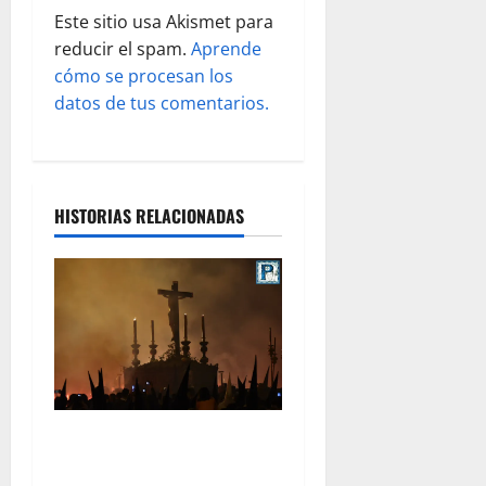
Este sitio usa Akismet para
a
reducir el spam.
Aprende
s
cómo se procesan los
datos de tus comentarios.
HISTORIAS RELACIONADAS
La Hermandad de la Viga
celebra este viernes su