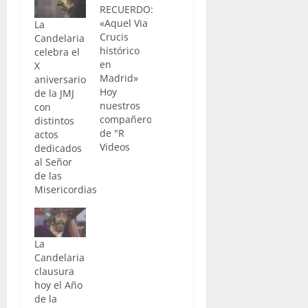
RECUERDO:
«Aquel Via
La
Crucis
Candelaria
histórico
celebra el
en
X
Madrid»
aniversario
Hoy
de la JMJ
nuestros
con
compañeros
distintos
de "R
actos
Videos
dedicados
Cofrades"
al Señor
no nos
de las
traen los
Misericordias
habituales
videos que
pueden
contemplar
La
también
Candelaria
en su
clausura
página
hoy el Año
web. En
de la