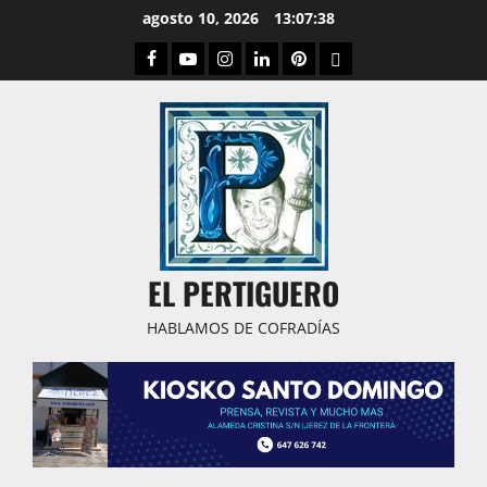
Saltar
agosto 10, 2026
13:07:39
al
Facebook
Youtube
Instagram
Linked
Pinterest
Dribbble
contenido
IN
EL PERTIGUERO
HABLAMOS DE COFRADÍAS