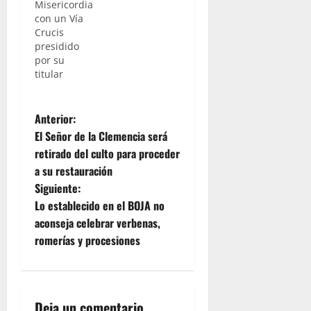
esta
Misericordia
ocasión,
con un Vía
echamos
Crucis
la vista
presidido
atrás
por su
cuatro
titular
años,
trasladándonos
hasta
N
Anterior:
Madrid. En
El Señor de la Clemencia será
la capital
a
retirado del culto para proceder
de España,
a su restauración
tenía lugar
v
las
Siguiente:
Jornadas
e
Lo establecido en el BOJA no
Mundiales
aconseja celebrar verbenas,
de la
g
romerías y procesiones
Juventud,
las cuales
a
estaban
presididas…
c
Deja un comentario