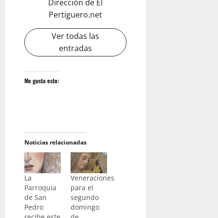
Dirección de El
Pertiguero.net
Ver todas las
entradas
Me gusta esto:
Noticias relacionadas
La
Veneraciones
Parroquia
para el
de San
segundo
Pedro
domingo
recibe este
de