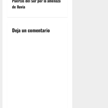
Puertas del Sur por la amenaza
g
de lluvia
a
c
Deja un comentario
i
ó
n
d
e
e
n