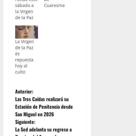
sábado a
Cuaresma
la Virgen
de la Paz
La Virgen
de la Paz
es
repuesta
hoy al
culto
N
Anterior:
Las Tres Caídas realizará su
a
Estación de Penitencia desde
San Miguel en 2026
v
Siguiente:
e
La Sed adelanta su regreso a