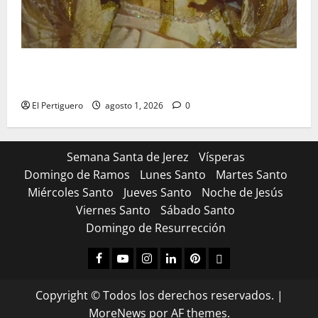
La Hermandad de la Entrega celebra la festividad de
la Reina de los Angeles
El Pertiguero
agosto 1, 2026
0
Semana Santa de Jerez
Vísperas
Domingo de Ramos
Lunes Santo
Martes Santo
Miércoles Santo
Jueves Santo
Noche de Jesús
Viernes Santo
Sábado Santo
Domingo de Resurrección
Facebook
Youtube
Instagram
Linked
Pinterest
Dribbble
IN
Copyright © Todos los derechos reservados.
|
MoreNews
por AF themes.