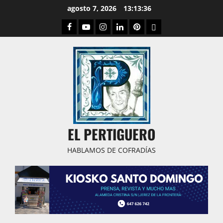
Saltar
agosto 7, 2026
13:13:37
al
Facebook
Youtube
Instagram
Linked
Pinterest
Dribbble
contenido
IN
EL PERTIGUERO
HABLAMOS DE COFRADÍAS