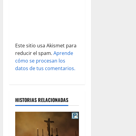
t
r
a
d
Este sitio usa Akismet para
a
reducir el spam.
Aprende
s
cómo se procesan los
datos de tus comentarios.
HISTORIAS RELACIONADAS