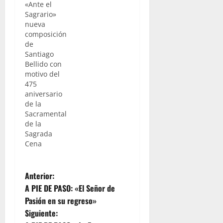
«Ante el
de hoy a
Sagrario»
Cabildo
nueva
General
composición
Extraordinario,
de
el
Santiago
programa
Bellido con
de actos a
motivo del
desarrollar
475
por la
aniversario
corporación
de la
del Lunes
Sacramental
Santo con
de la
motivo de
Sagrada
cumplirse
Cena
el próximo
año, el 475
aniversario
N
Anterior:
fundacional
de la
A PIE DE PASO: «El Señor de
a
corporación
Pasión en su regreso»
como
Siguiente:
v
Sacramental.