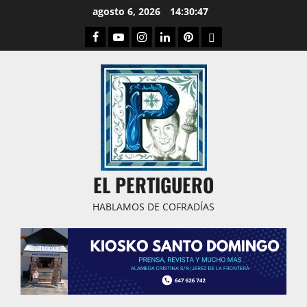
Saltar
agosto 6, 2026
14:30:48
al
Facebook
Youtube
Instagram
Linked
Pinterest
Dribbble
contenido
IN
EL PERTIGUERO
HABLAMOS DE COFRADÍAS