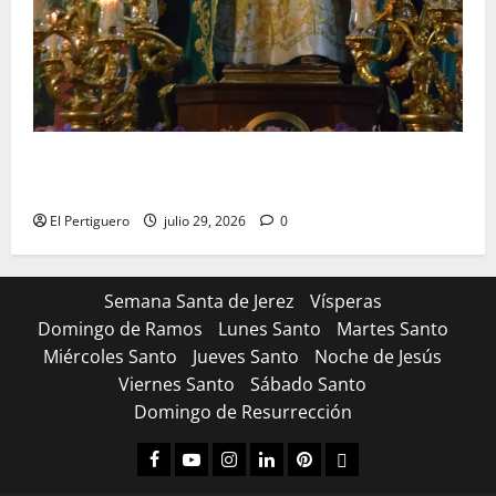
Santa Marta bendice las calles de Jerez en su
tradicional procesión de alabanzas
El Pertiguero
julio 29, 2026
0
Semana Santa de Jerez
Vísperas
Domingo de Ramos
Lunes Santo
Martes Santo
Miércoles Santo
Jueves Santo
Noche de Jesús
Viernes Santo
Sábado Santo
Domingo de Resurrección
Facebook
Youtube
Instagram
Linked
Pinterest
Dribbble
IN