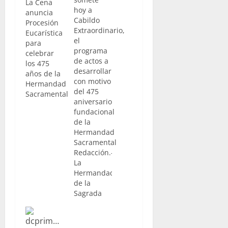
La Cena
hoy a
anuncia
Cabildo
Procesión
Extraordinario,
Eucarística
el
para
programa
celebrar
de actos a
los 475
desarrollar
años de la
con motivo
Hermandad
del 475
Sacramental
aniversario
fundacional
de la
Hermandad
Sacramental
Redacción.-
La
Hermandad
de la
Sagrada
Cena
somete en
la jornada