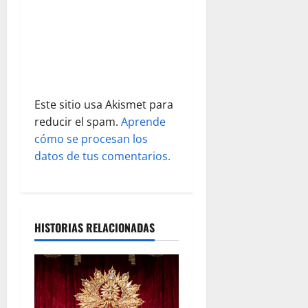
n
t
r
a
Este sitio usa Akismet para
d
reducir el spam.
Aprende
cómo se procesan los
a
datos de tus comentarios.
s
HISTORIAS RELACIONADAS