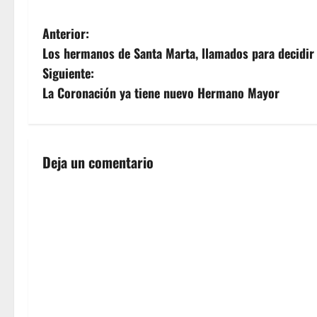
N
Anterior:
Los hermanos de Santa Marta, llamados para decidir s
a
Siguiente:
v
La Coronación ya tiene nuevo Hermano Mayor
e
g
Deja un comentario
a
c
i
ó
n