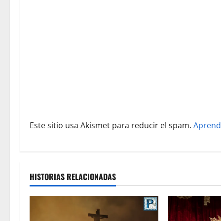
d
e
e
n
t
r
Este sitio usa Akismet para reducir el spam.
Aprend
a
d
a
HISTORIAS RELACIONADAS
s