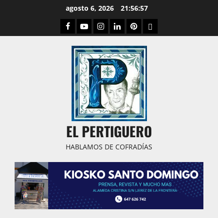
Saltar
agosto 6, 2026
21:56:58
al
Facebook
Youtube
Instagram
Linked
Pinterest
Dribbble
contenido
IN
EL PERTIGUERO
HABLAMOS DE COFRADÍAS