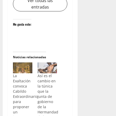
Ver todas las
entradas
Me gusta esto:
Noticias relacionadas
La
Así es el
Exaltación
cambio en
convoca
la túnica
Cabildo
que la
Extraordinario
junta de
para
gobierno
proponer
de la
un
Hermandad