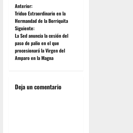
N
Anterior:
Triduo Extraordinario en la
a
Hermandad de la Borriquita
Siguiente:
v
La Sed anuncia la cesión del
e
paso de palio en el que
procesionará la Virgen del
g
Amparo en la Magna
a
c
Deja un comentario
i
ó
n
d