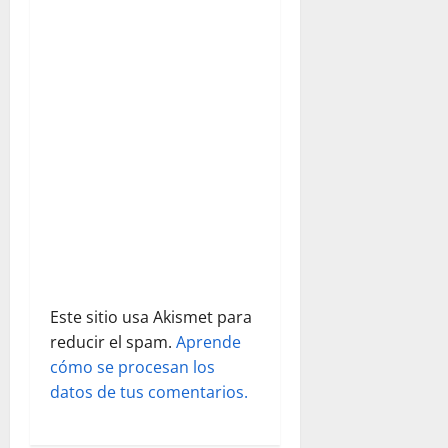
e
e
n
t
r
a
d
Este sitio usa Akismet para
a
reducir el spam.
Aprende
s
cómo se procesan los
datos de tus comentarios.