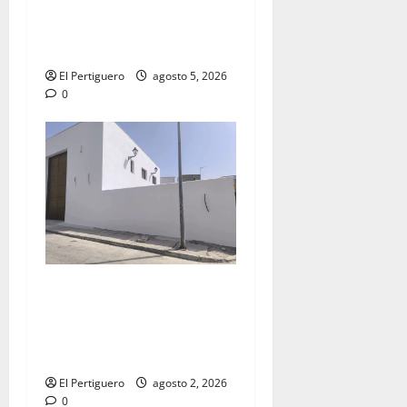
acompañamiento musical de
la Virgen de la Esperanza en
la próxima Semana Santa
El Pertiguero
agosto 5, 2026
0
La Hermandad de la Misión
entra en la recta final para
la bendición de su Casa de
Hermandad
El Pertiguero
agosto 2, 2026
0