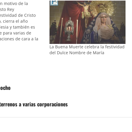
on motivo de la
isto Rey
estividad de Cristo
, cierra el año
glesia y también es
e para varias de
ciones de cara a la
ultos en honor a sus
La Buena Muerte celebra la festividad
caso por ejemplo de la
del Dulce Nombre de María
 Borriquita,
e…
locho
 terrenos a varias corporaciones