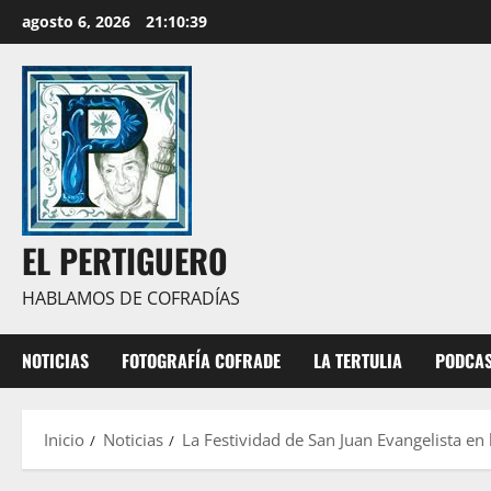
Saltar
agosto 6, 2026
21:10:40
al
contenido
EL PERTIGUERO
HABLAMOS DE COFRADÍAS
NOTICIAS
FOTOGRAFÍA COFRADE
LA TERTULIA
PODCA
Inicio
Noticias
La Festividad de San Juan Evangelista en