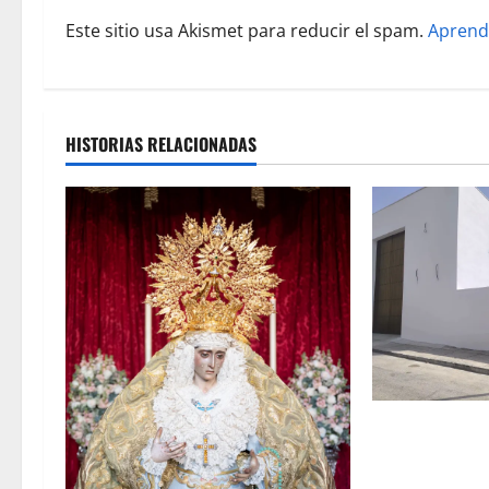
r
Este sitio usa Akismet para reducir el spam.
Aprend
a
d
a
HISTORIAS RELACIONADAS
s
La Hermandad 
en la recta fin
de su Casa de