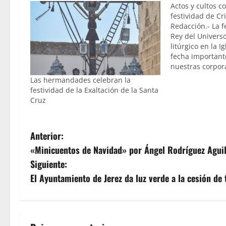
Actos y cultos c
festividad de Cr
Redacción.- La f
Rey del Universo
litúrgico en la I
fecha important
nuestras corpora
celebración de c
Las hermandades celebran la
titulares. Es el 
festividad de la Exaltación de la Santa
Hermandad de la
Cruz
corporación qu
N
Anterior:
«Minicuentos de Navidad» por Ángel Rodríguez Agui
a
Siguiente:
v
El Ayuntamiento de Jerez da luz verde a la cesión de
e
g