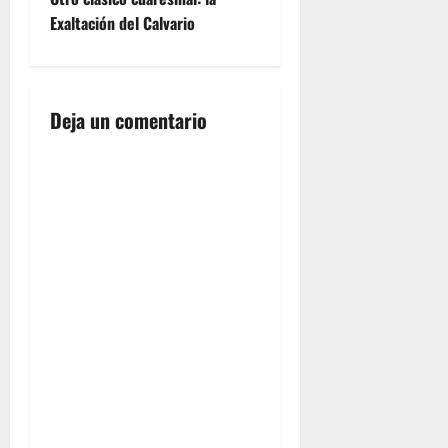
v
Exaltación del Calvario
e
g
Deja un comentario
a
c
i
ó
n
d
e
e