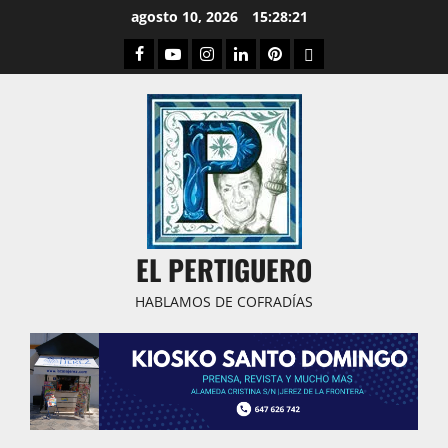
Saltar
agosto 10, 2026
15:28:22
al
Facebook
Youtube
Instagram
Linked
Pinterest
Dribbble
contenido
IN
EL PERTIGUERO
HABLAMOS DE COFRADÍAS