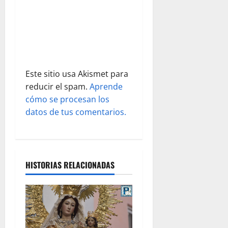
n
t
r
a
Este sitio usa Akismet para
reducir el spam.
Aprende
d
cómo se procesan los
datos de tus comentarios.
a
s
HISTORIAS RELACIONADAS