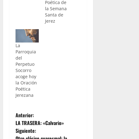
Poética de
la Semana
Santa de
Jerez
La
Parroquia
del
Perpetuo
Socorro
acoge hoy
la Oración
Poética
Jerezana
N
Anterior:
LA TRASERA: «Calvario»
a
Siguiente:
Otro clásico cuaresmal: la