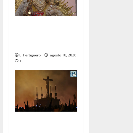
Palomares pondrá sus sones
tras el Rosario de los
Montañeses tras dieciocho
años de Maestro Dueñas
El Pertiguero
agosto 10, 2026
0
La Hermandad de la Viga
celebra este viernes su