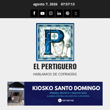
Saltar
agosto 7, 2026
07:57:14
al
Facebook
Youtube
Instagram
Linked
Pinterest
Dribbble
contenido
IN
EL PERTIGUERO
HABLAMOS DE COFRADÍAS