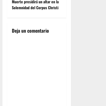
g
Muerte presidirá un altar en la
Solemnidad del Corpus Christi
a
c
i
Deja un comentario
ó
n
d
e
e
n
t