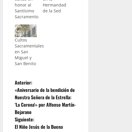
honor al
Hermandad
Santísimo
de la Sed
Sacramento
Cultos
Sacramentales
en San
Miguel y
San Benito
N
Anterior:
«Aniversario de la bendición de
a
Nuestra Señora de la Estrella:
‘La Corona'» por Alfonso Martín-
v
Bejarano
e
Siguiente:
El Niño Jesús de la Buena