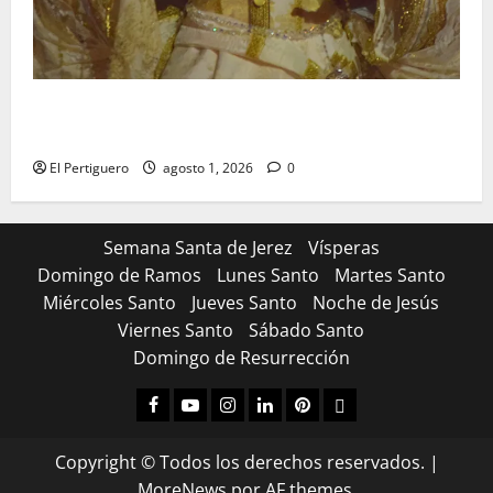
La Hermandad de la Entrega celebra la festividad de
la Reina de los Angeles
El Pertiguero
agosto 1, 2026
0
Semana Santa de Jerez
Vísperas
Domingo de Ramos
Lunes Santo
Martes Santo
Miércoles Santo
Jueves Santo
Noche de Jesús
Viernes Santo
Sábado Santo
Domingo de Resurrección
Facebook
Youtube
Instagram
Linked
Pinterest
Dribbble
IN
Copyright © Todos los derechos reservados.
|
MoreNews
por AF themes.