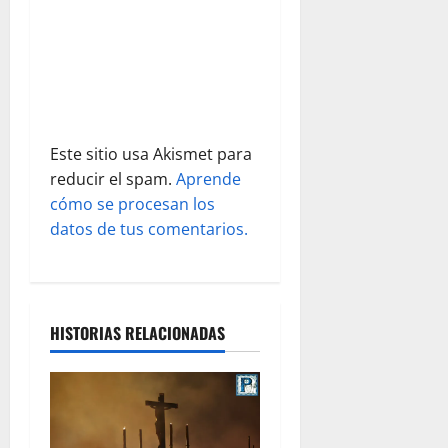
r
a
d
a
Este sitio usa Akismet para
s
reducir el spam.
Aprende
cómo se procesan los
datos de tus comentarios.
HISTORIAS RELACIONADAS