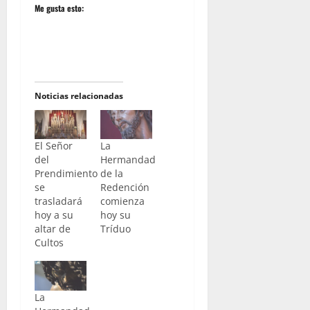
Me gusta esto:
Noticias relacionadas
El Señor
La
del
Hermandad
Prendimiento
de la
se
Redención
trasladará
comienza
hoy a su
hoy su
altar de
Tríduo
Cultos
La