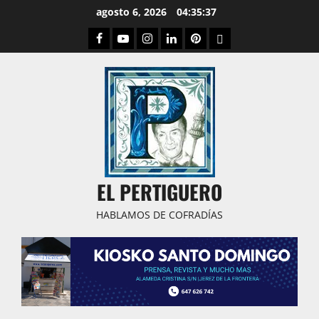
Saltar
agosto 6, 2026
04:35:38
al
Facebook
Youtube
Instagram
Linked
Pinterest
Dribbble
contenido
IN
EL PERTIGUERO
HABLAMOS DE COFRADÍAS