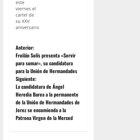
este
viernes el
cartel de
su XXV
aniversario
N
Anterior:
Froilán Solís presenta «Servir
a
para sumar», su candidatura
para la Unión de Hermandades
v
Siguiente:
e
La candidatura de Ángel
Heredia Barea a la permanente
g
de la Unión de Hermandades de
Jerez se encomienda a la
a
Patrona Virgen de la Merced
c