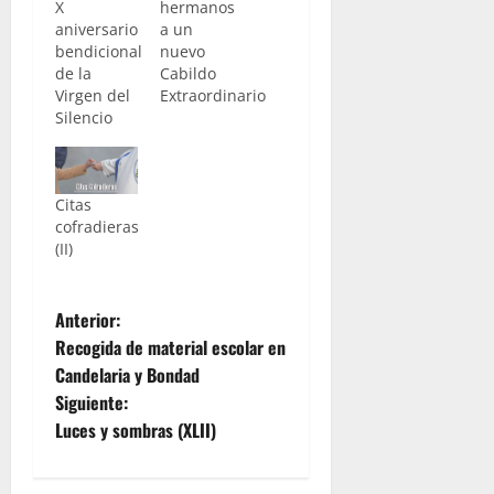
X
hermanos
aniversario
a un
bendicional
nuevo
de la
Cabildo
Virgen del
Extraordinario
Silencio
Citas
cofradieras
(II)
N
Anterior:
Recogida de material escolar en
a
Candelaria y Bondad
Siguiente:
v
Luces y sombras (XLII)
e