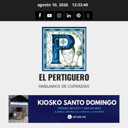
Saltar
agosto 10, 2026
12:33:41
al
Facebook
Youtube
Instagram
Linked
Pinterest
Dribbble
contenido
IN
EL PERTIGUERO
HABLAMOS DE COFRADÍAS