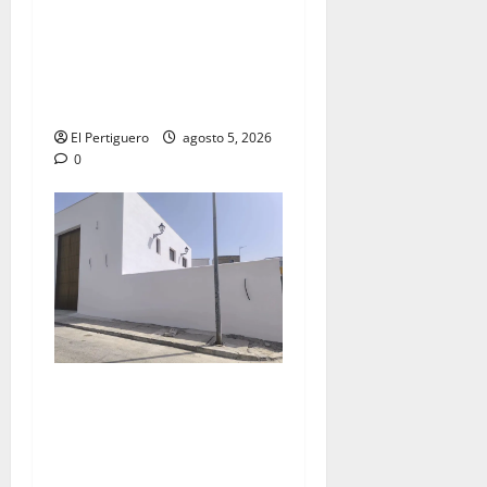
La Yedra completa el
acompañamiento musical de
la Virgen de la Esperanza en
la próxima Semana Santa
El Pertiguero
agosto 5, 2026
0
La Hermandad de la Misión
entra en la recta final para
la bendición de su Casa de
Hermandad