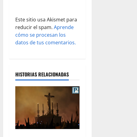
r
a
Este sitio usa Akismet para
reducir el spam.
Aprende
d
cómo se procesan los
datos de tus comentarios.
a
s
HISTORIAS RELACIONADAS