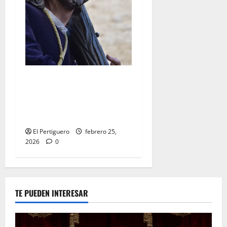
El Señor de la Salud
presidirá el Vía Crucis
Parroquial de San Rafael
este domingo
El Pertiguero
febrero 25,
2026
0
TE PUEDEN INTERESAR