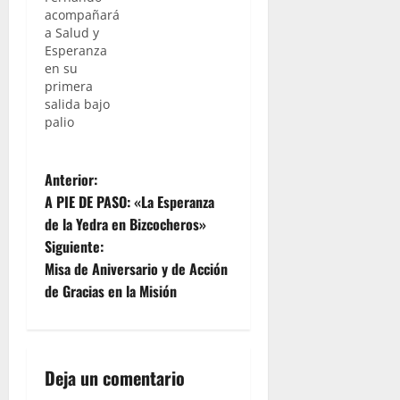
acompañará
a Salud y
Esperanza
en su
primera
salida bajo
palio
N
Anterior:
A PIE DE PASO: «La Esperanza
a
de la Yedra en Bizcocheros»
Siguiente:
v
Misa de Aniversario y de Acción
e
de Gracias en la Misión
g
a
Deja un comentario