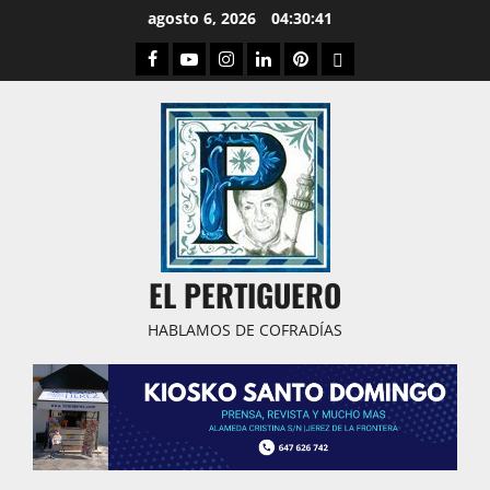
Saltar
agosto 6, 2026
04:30:42
al
Facebook
Youtube
Instagram
Linked
Pinterest
Dribbble
contenido
IN
EL PERTIGUERO
HABLAMOS DE COFRADÍAS