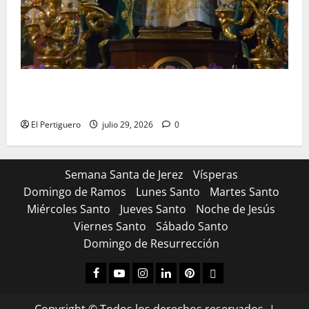
Santa Marta bendice las calles de Jerez en su
tradicional procesión de alabanzas
El Pertiguero
julio 29, 2026
0
Semana Santa de Jerez
Vísperas
Domingo de Ramos
Lunes Santo
Martes Santo
Miércoles Santo
Jueves Santo
Noche de Jesús
Viernes Santo
Sábado Santo
Domingo de Resurrección
Facebook
Youtube
Instagram
Linked
Pinterest
Dribbble
IN